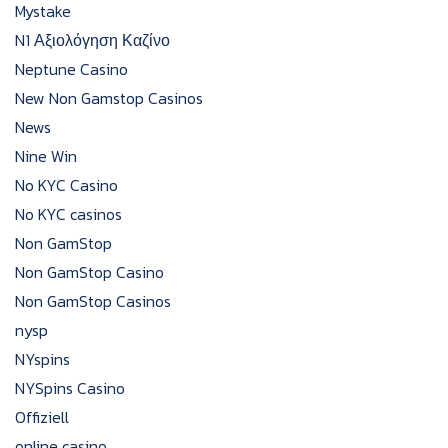
Mystake
N1 Αξιολόγηση Καζίνο
Neptune Casino
New Non Gamstop Casinos
News
Nine Win
No KYC Casino
No KYC casinos
Non GamStop
Non GamStop Casino
Non GamStop Casinos
nysp
NYspins
NYSpins Casino
Offiziell
online casino