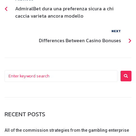
AdmiralBet dura una preferenza sicura a chi
caccia varieta ancora modello
NEXT
Differences Between Casino Bonuses
RECENT POSTS
All of the commission strategies from the gambling enterprise