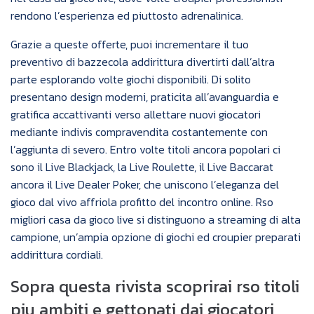
rendono l’esperienza ed piuttosto adrenalinica.
Grazie a queste offerte, puoi incrementare il tuo
preventivo di bazzecola addirittura divertirti dall’altra
parte esplorando volte giochi disponibili. Di solito
presentano design moderni, praticita all’avanguardia e
gratifica accattivanti verso allettare nuovi giocatori
mediante indivis compravendita costantemente con
l’aggiunta di severo. Entro volte titoli ancora popolari ci
sono il Live Blackjack, la Live Roulette, il Live Baccarat
ancora il Live Dealer Poker, che uniscono l’eleganza del
gioco dal vivo affriola profitto del incontro online. Rso
migliori casa da gioco live si distinguono a streaming di alta
campione, un’ampia opzione di giochi ed croupier preparati
addirittura cordiali.
Sopra questa rivista scoprirai rso titoli
piu ambiti e gettonati dai giocatori