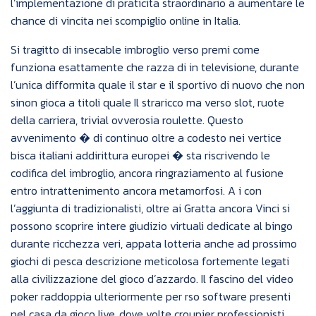
l’implementazione di praticita straordinario a aumentare le
chance di vincita nei scompiglio online in Italia.
Si tragitto di insecable imbroglio verso premi come
funziona esattamente che razza di in televisione, durante
l’unica difformita quale il star e il sportivo di nuovo che non
sinon gioca a titoli quale Il straricco ma verso slot, ruote
della carriera, trivial ovverosia roulette. Questo
avvenimento � di continuo oltre a codesto nei vertice
bisca italiani addirittura europei � sta riscrivendo le
codifica del imbroglio, ancora ringraziamento al fusione
entro intrattenimento ancora metamorfosi. A i con
l’aggiunta di tradizionalisti, oltre ai Gratta ancora Vinci si
possono scoprire intere giudizio virtuali dedicate al bingo
durante ricchezza veri, appata lotteria anche ad prossimo
giochi di pesca descrizione meticolosa fortemente legati
alla civilizzazione del gioco d’azzardo. Il fascino del video
poker raddoppia ulteriormente per rso software presenti
nel casa da gioco live, dove volte croupier professionisti