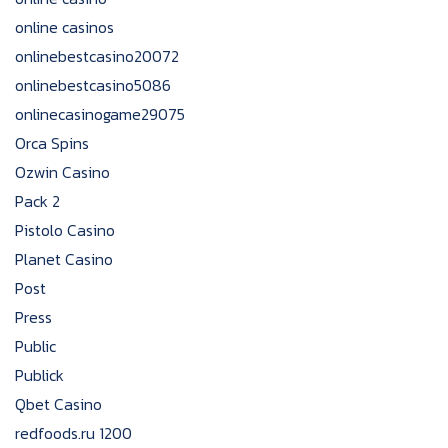
online casinos
onlinebestcasino20072
onlinebestcasino5086
onlinecasinogame29075
Orca Spins
Ozwin Casino
Pack 2
Pistolo Casino
Planet Casino
Post
Press
Public
Publick
Qbet Casino
redfoods.ru 1200