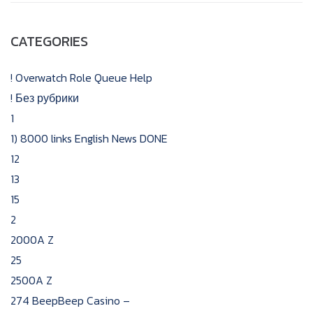
CATEGORIES
! Overwatch Role Queue Help
! Без рубрики
1
1) 8000 links English News DONE
12
13
15
2
2000A Z
25
2500A Z
274 BeepBeep Casino –