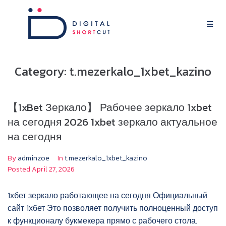
Category:
t.mezerkalo_1xbet_kazino
【1xBet Зеркало】 Рабочее зеркало 1xbet
на сегодня 2026 1xbet зеркало актуальное
на сегодня
By
adminzoe
In
t.mezerkalo_1xbet_kazino
Posted
April 27, 2026
1хбет зеркало работающее на сегодня Официальный
сайт 1хбет Это позволяет получить полноценный доступ
к функционалу букмекера прямо с рабочего стола.