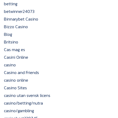
betting
betwinner24073
Binnarybet Casino
Bizzo Casino
Blog
Britsino
Cas mag es
Casini Online
casino
Casino and Friends
casino online
Casino Sites
casino utan svensk licens
casino/betting/nutra
casino/gambling