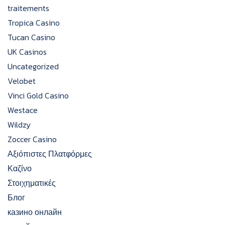
traitements
Tropica Casino
Tucan Casino
UK Casinos
Uncategorized
Velobet
Vinci Gold Casino
Westace
Wildzy
Zoccer Casino
Αξιόπιστες Πλατφόρμες
Καζίνο
Στοιχηματικές
Блог
казино онлайн