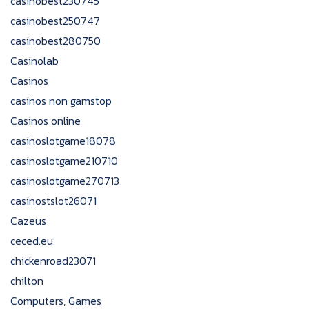
casinobest230745
casinobest250747
casinobest280750
Casinolab
Casinos
casinos non gamstop
Casinos online
casinoslotgame18078
casinoslotgame210710
casinoslotgame270713
casinostslot26071
Cazeus
ceced.eu
chickenroad23071
chilton
Computers, Games