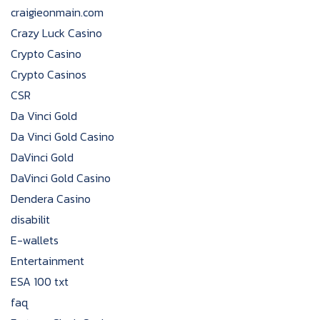
craigieonmain.com
Crazy Luck Casino
Crypto Casino
Crypto Casinos
CSR
Da Vinci Gold
Da Vinci Gold Casino
DaVinci Gold
DaVinci Gold Casino
Dendera Casino
disabilit
E-wallets
Entertainment
ESA 100 txt
faq