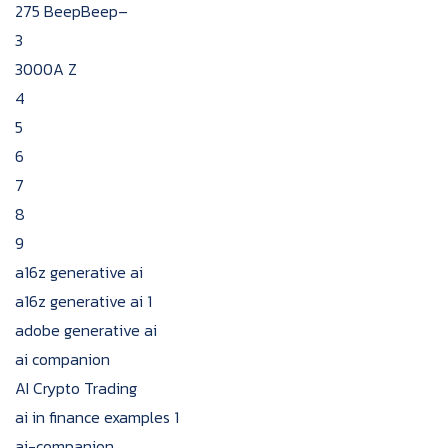
275 BeepBeep–
3
3000A Z
4
5
6
7
8
9
a16z generative ai
a16z generative ai 1
adobe generative ai
ai companion
AI Crypto Trading
ai in finance examples 1
ai-companion