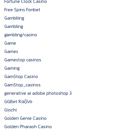
Fortune Clock Casino
Free Spins Fonbet
Gambliing
Gambling
gambling/casino
Game
Games
Gamestop casinos
Gaming
GamStop Casino
GamStop_casinos
generative ai adobe photoshop 3
GGBet Καζίνο
Giochi
Golden Genie Casino
Golden Pharaoh Casino