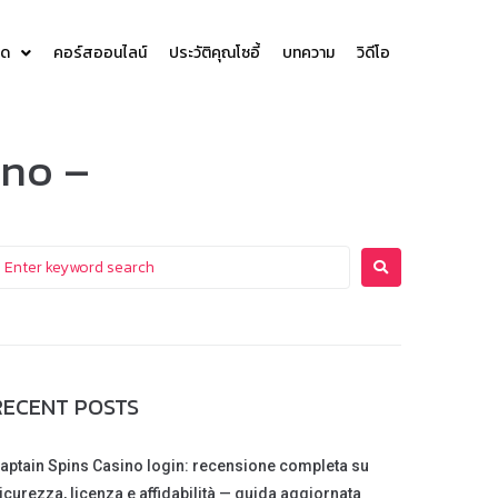
สด
คอร์สออนไลน์
ประวัติคุณโซอี้
บทความ
วิดีโอ
no –
RECENT POSTS
aptain Spins Casino login: recensione completa su
icurezza, licenza e affidabilità — guida aggiornata