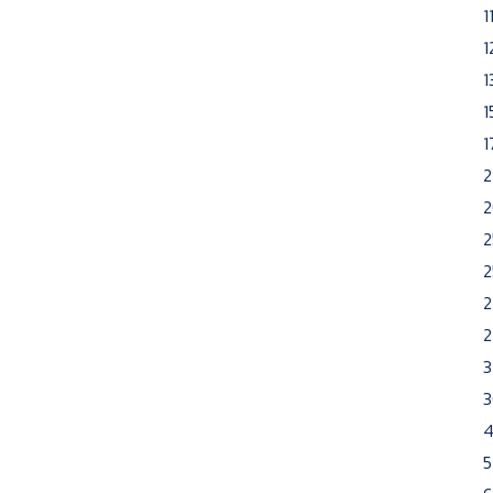
1
1
1
1
1
2
2
2
2
2
2
3
3
5