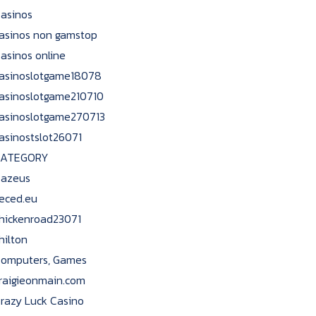
asinos
asinos non gamstop
asinos online
asinoslotgame18078
asinoslotgame210710
asinoslotgame270713
asinostslot26071
CATEGORY
azeus
eced.eu
hickenroad23071
hilton
omputers, Games
raigieonmain.com
razy Luck Casino