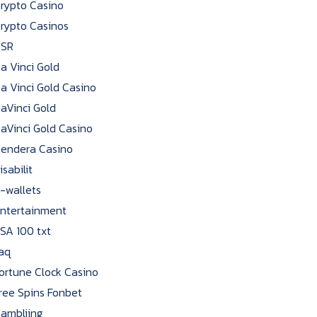
rypto Casino
rypto Casinos
CSR
a Vinci Gold
a Vinci Gold Casino
aVinci Gold
aVinci Gold Casino
endera Casino
isabilit
-wallets
ntertainment
SA 100 txt
aq
ortune Clock Casino
ree Spins Fonbet
ambliing