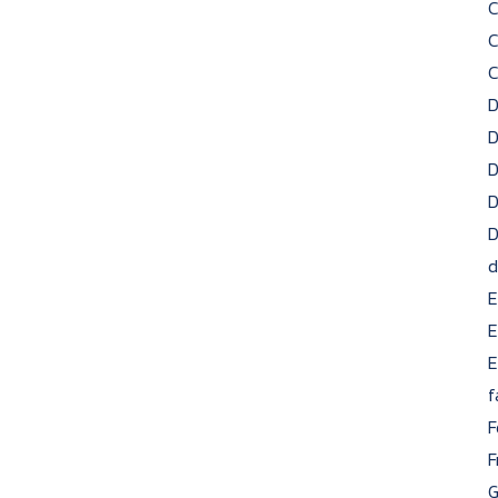
C
C
D
D
D
D
D
d
E
E
E
f
F
F
G