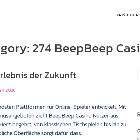
คอร์สสอน
egory:
274 BeepBeep Casi
rlebnis der Zukunft
 24, 2026
dsten Plattformen für Online-Spieler entwickelt. Mit
Bonusangeboten zieht BeepBeep Casino Nutzer aus
s Herz begehrt, von klassischen Tischspielen bis hin zu
C
che Oberfläche sorgt dafür, dass...
s