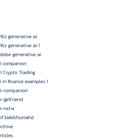
8
16z generative ai
16z generative ai 1
dobe generative ai
i companion
I Crypto Trading
i in finance examples 1
i-companion
i-girlfriend
i-nsfw
if3aib6footahd
rchive
rticles