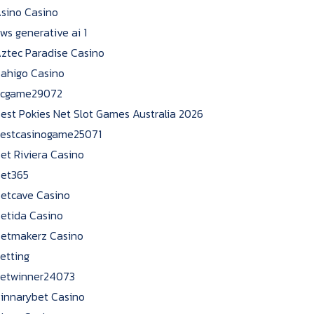
sino Casino
ws generative ai 1
ztec Paradise Casino
ahigo Casino
cgame29072
est Pokies Net Slot Games Australia 2026
estcasinogame25071
et Riviera Casino
et365
etcave Casino
etida Casino
etmakerz Casino
etting
etwinner24073
innarybet Casino