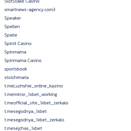
SlotStake Casino
smartnews-agency.com3
Speaker
Spellen
Spiele
Spinit Casino
Spinmama
Spinmama Casino
sportsbook
stoichimata
t.meLuchshie_online_kazino
t.memirror_1xbet_working
t.meofficial_site_1xbet_zerkalo
t.mesegodnya_1xbet
t.mesegodnya_1xbet_zerkalo
t.mesejchas_1xbet