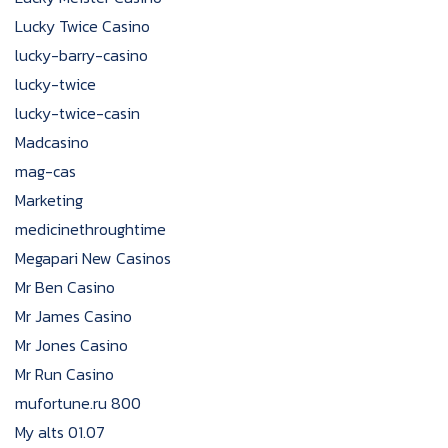
Lucky Twice Casino
lucky-barry-casino
lucky-twice
lucky-twice-casin
Madcasino
mag-cas
Marketing
medicinethroughtime
Megapari New Casinos
Mr Ben Casino
Mr James Casino
Mr Jones Casino
Mr Run Casino
mufortune.ru 800
My alts 01.07