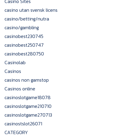
Casino Sites
casino utan svensk licens
casino/betting/nutra
casino/gambling
casinobest230745
casinobest250747
casinobest280750
Casinolab
Casinos
casinos non gamstop
Casinos online
casinoslotgame18078
casinoslotgame210710
casinoslotgame270713
casinostslot26071
CATEGORY