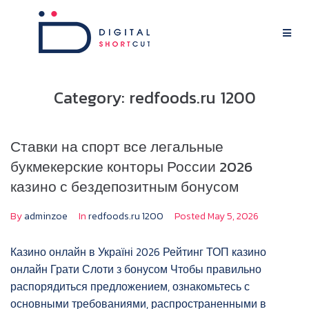
Category:
redfoods.ru 1200
Ставки на спорт все легальные
букмекерские конторы России 2026
казино с бездепозитным бонусом
By
adminzoe
In
redfoods.ru 1200
Posted
May 5, 2026
Казино онлайн в Україні 2026 Рейтинг ТОП казино
онлайн Грати Слоти з бонусом Чтобы правильно
распорядиться предложением, ознакомьтесь с
основными требованиями, распространенными в