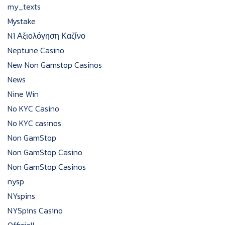
my_texts
Mystake
N1 Αξιολόγηση Καζίνο
Neptune Casino
New Non Gamstop Casinos
News
Nine Win
No KYC Casino
No KYC casinos
Non GamStop
Non GamStop Casino
Non GamStop Casinos
nysp
NYspins
NYSpins Casino