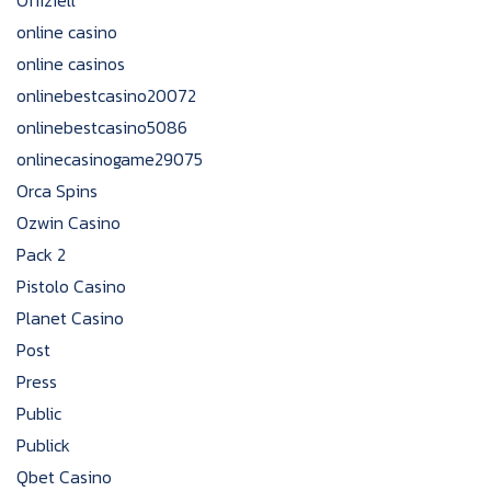
Offiziell
online casino
online casinos
onlinebestcasino20072
onlinebestcasino5086
onlinecasinogame29075
Orca Spins
Ozwin Casino
Pack 2
Pistolo Casino
Planet Casino
Post
Press
Public
Publick
Qbet Casino