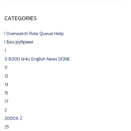
CATEGORIES
! Overwatch Role Queue Help
! Без рубрики
1
1) 8000 links English News DONE
11
12
13
15
17
2
2000A Z
25