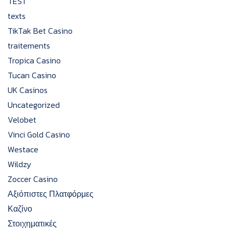
TEST
texts
TikTak Bet Casino
traitements
Tropica Casino
Tucan Casino
UK Casinos
Uncategorized
Velobet
Vinci Gold Casino
Westace
Wildzy
Zoccer Casino
Αξιόπιστες Πλατφόρμες
Καζίνο
Στοιχηματικές