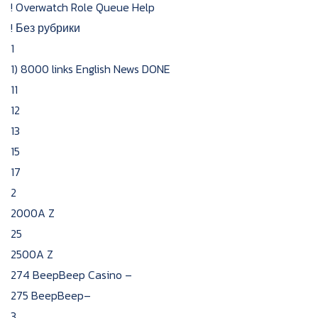
! Overwatch Role Queue Help
! Без рубрики
1
1) 8000 links English News DONE
11
12
13
15
17
2
2000A Z
25
2500A Z
274 BeepBeep Casino –
275 BeepBeep–
3