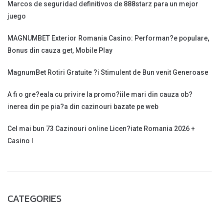
Marcos de seguridad definitivos de 888starz para un mejor
juego
MAGNUMBET Exterior Romania Casino: Performan?e populare,
Bonus din cauza get, Mobile Play
MagnumBet Rotiri Gratuite ?i Stimulent de Bun venit Generoase
A fi o gre?eala cu privire la promo?iile mari din cauza ob?
inerea din pe pia?a din cazinouri bazate pe web
Cel mai bun 73 Cazinouri online Licen?iate Romania 2026 +
Casino I
CATEGORIES