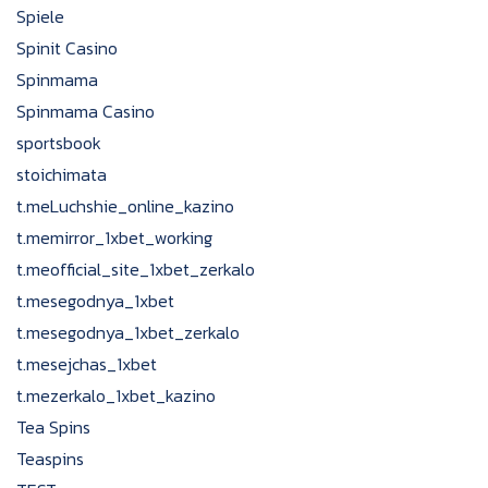
Spiele
Spinit Casino
Spinmama
Spinmama Casino
sportsbook
stoichimata
t.meLuchshie_online_kazino
t.memirror_1xbet_working
t.meofficial_site_1xbet_zerkalo
t.mesegodnya_1xbet
t.mesegodnya_1xbet_zerkalo
t.mesejchas_1xbet
t.mezerkalo_1xbet_kazino
Tea Spins
Teaspins