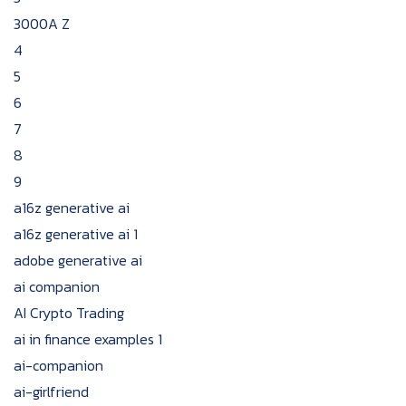
3000A Z
4
5
6
7
8
9
a16z generative ai
a16z generative ai 1
adobe generative ai
ai companion
AI Crypto Trading
ai in finance examples 1
ai-companion
ai-girlfriend