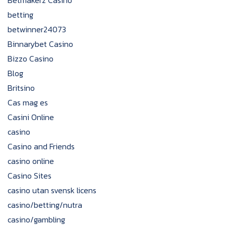
Betmakerz Casino
betting
betwinner24073
Binnarybet Casino
Bizzo Casino
Blog
Britsino
Cas mag es
Casini Online
casino
Casino and Friends
casino online
Casino Sites
casino utan svensk licens
casino/betting/nutra
casino/gambling