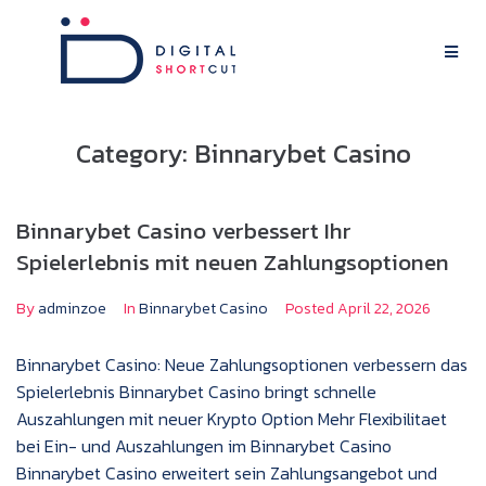
Category:
Binnarybet Casino
Binnarybet Casino verbessert Ihr
Spielerlebnis mit neuen Zahlungsoptionen
By
adminzoe
In
Binnarybet Casino
Posted
April 22, 2026
Binnarybet Casino: Neue Zahlungsoptionen verbessern das
Spielerlebnis Binnarybet Casino bringt schnelle
Auszahlungen mit neuer Krypto Option Mehr Flexibilitaet
bei Ein- und Auszahlungen im Binnarybet Casino
Binnarybet Casino erweitert sein Zahlungsangebot und