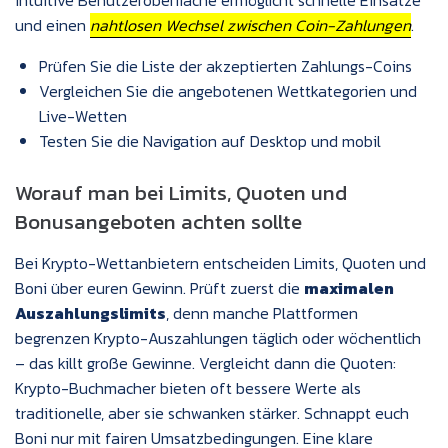
intuitive Benutzeroberfläche ermöglicht schnelle Einsätze
und einen
nahtlosen Wechsel zwischen Coin-Zahlungen
.
Prüfen Sie die Liste der akzeptierten Zahlungs-Coins
Vergleichen Sie die angebotenen Wettkategorien und
Live-Wetten
Testen Sie die Navigation auf Desktop und mobil
Worauf man bei Limits, Quoten und
Bonusangeboten achten sollte
Bei Krypto-Wettanbietern entscheiden Limits, Quoten und
Boni über euren Gewinn. Prüft zuerst die
maximalen
Auszahlungslimits
, denn manche Plattformen
begrenzen Krypto-Auszahlungen täglich oder wöchentlich
– das killt große Gewinne. Vergleicht dann die Quoten:
Krypto-Buchmacher bieten oft bessere Werte als
traditionelle, aber sie schwanken stärker. Schnappt euch
Boni nur mit fairen Umsatzbedingungen. Eine klare