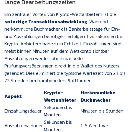
lange Bearbeitungszeiten
Ein zentraler Vorteil von Krypto-Wettanbietern ist die
sofortige Transaktionsabwicklung
. Während
herkömmliche Buchmacher oft Bankarbeitstage für Ein-
und Auszahlungen benötigen, erfolgen Transaktionen bei
Krypto-Anbietern nahezu in Echtzeit. Einzahlungen sind
meist binnen Minuten auf dem Wettkonto sichtbar,
Auszahlungen werden ohne manuelle
Prüfungsverzögerungen direkt in die Wallet des Nutzers
gesendet. Dies eliminiert die typische Wartezeit von 24 bis
72 Stunden bei traditionellen Plattformen.
Krypto-
Herkömmliche
Aspekt
Wettanbieter
Buchmacher
Sekunden bis
Einzahlungsdauer
Minuten bis Stunden
Minuten
Sekunden bis
Auszahlungsdauer
1–5 Werktage
Minuten