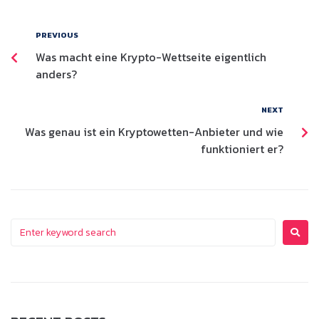
PREVIOUS
Was macht eine Krypto-Wettseite eigentlich
anders?
NEXT
Was genau ist ein Kryptowetten-Anbieter und wie
funktioniert er?