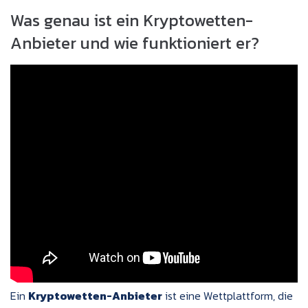
Was genau ist ein Kryptowetten-
Anbieter und wie funktioniert er?
Ein
Kryptowetten-Anbieter
ist eine Wettplattform, die