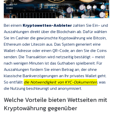
Bei einem
Kryptowetten-Anbieter
zahlen Sie Ein- und
Auszahlungen direkt über die Blockchain ab. Dafür wählen
Sie im Cashier die gewünschte Kryptowährung wie Bitcoin,
Ethereum oder Litecoin aus. Das System generiert eine
Wallet-Adresse oder einen QR-Code, an den Sie die Coins
senden. Die Transaktion wird netzseitig bestätigt – meist
nach wenigen Minuten ist das Guthaben spielbereit. Für
Auszahlungen fordern Sie einen Betrag an, der ohne
klassische Bankverzögerungen an Ihr privates Wallet geht.
So entfällt
die Notwendigkeit von KYC-Dokumenten
, was
die Nutzung beschleunigt und anonymisiert.
Welche Vorteile bieten Wettseiten mit
Kryptowährung gegenüber