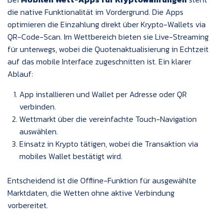
die native Funktionalität im Vordergrund. Die Apps
optimieren die Einzahlung direkt über Krypto-Wallets via
QR-Code-Scan. Im Wettbereich bieten sie Live-Streaming
für unterwegs, wobei die Quotenaktualisierung in Echtzeit
auf das mobile Interface zugeschnitten ist. Ein klarer
Ablauf:
App installieren und Wallet per Adresse oder QR
verbinden.
Wettmarkt über die vereinfachte Touch-Navigation
auswählen.
Einsatz in Krypto tätigen, wobei die Transaktion via
mobiles Wallet bestätigt wird.
Entscheidend ist die Offline-Funktion für ausgewählte
Marktdaten, die Wetten ohne aktive Verbindung
vorbereitet.