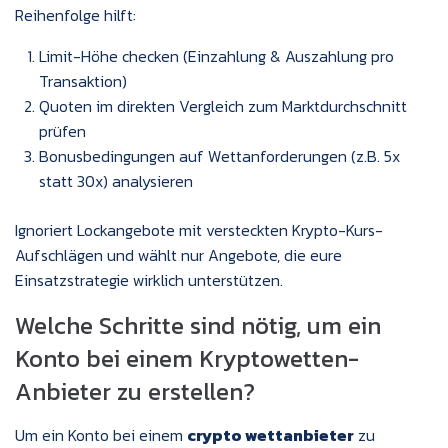
Reihenfolge hilft:
Limit-Höhe checken (Einzahlung & Auszahlung pro
Transaktion)
Quoten im direkten Vergleich zum Marktdurchschnitt
prüfen
Bonusbedingungen auf Wettanforderungen (z.B. 5x
statt 30x) analysieren
Ignoriert Lockangebote mit versteckten Krypto-Kurs-
Aufschlägen und wählt nur Angebote, die eure
Einsatzstrategie wirklich unterstützen.
Welche Schritte sind nötig, um ein
Konto bei einem Kryptowetten-
Anbieter zu erstellen?
Um ein Konto bei einem
crypto wettanbieter
zu