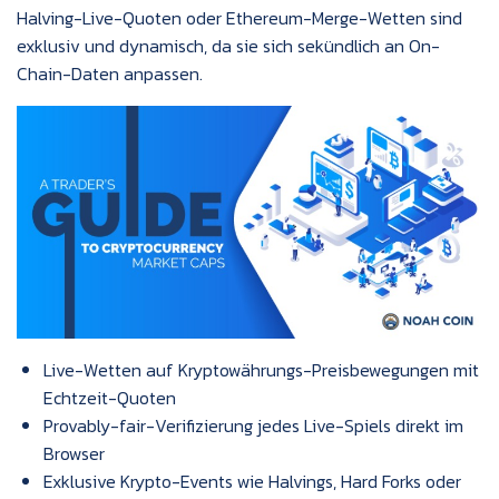
Halving-Live-Quoten oder Ethereum-Merge-Wetten sind
exklusiv und dynamisch, da sie sich sekündlich an On-
Chain-Daten anpassen.
Live-Wetten auf Kryptowährungs-Preisbewegungen mit
Echtzeit-Quoten
Provably-fair-Verifizierung jedes Live-Spiels direkt im
Browser
Exklusive Krypto-Events wie Halvings, Hard Forks oder