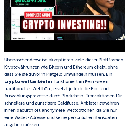
Überraschenderweise akzeptieren viele dieser Plattformen
Kryptowährungen wie Bitcoin und Ethereum direkt, ohne
dass Sie sie zuvor in Fiatgeld umwandeln müssen. Ein
crypto wettanbieter
funktioniert im Kern wie ein
traditionelles Wettbüro, ersetzt jedoch die Ein- und
Auszahlungsprozesse durch Blockchain-Transaktionen für
schnellere und günstigere Geldflüsse. Anbieter gewähren
Ihnen dadurch oft anonymere Wettoptionen, da Sie nur
eine Wallet-Adresse und keine persönlichen Bankdaten
angeben müssen.