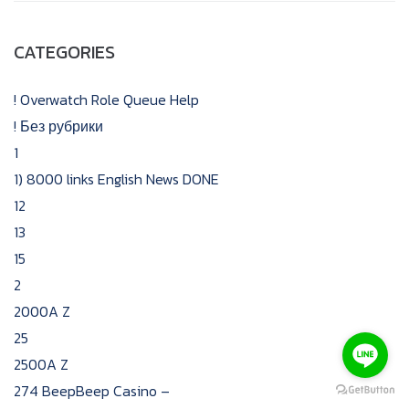
CATEGORIES
! Overwatch Role Queue Help
! Без рубрики
1
1) 8000 links English News DONE
12
13
15
2
2000A Z
25
2500A Z
274 BeepBeep Casino –