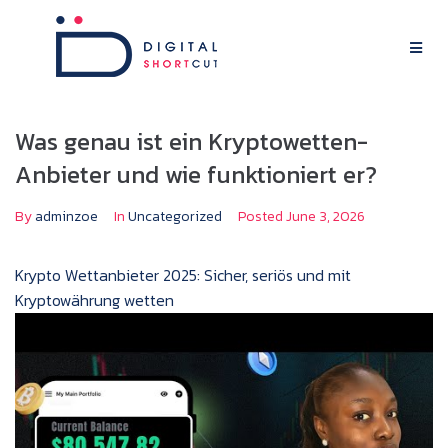
Was genau ist ein Kryptowetten-
Anbieter und wie funktioniert er?
By
adminzoe
In
Uncategorized
Posted
June 3, 2026
Krypto Wettanbieter 2025: Sicher, seriös und mit
Kryptowährung wetten