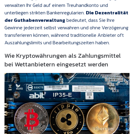
verwalten Ihr Geld auf einem Treuhandkonto und
unterliegen strikten Bankenregularien.
Die Dezentralität
der Guthabenverwaltung
bedeutet, dass Sie Ihre
Gewinne jederzeit selbst verwahren und ohne Verzögerung
transferieren können, während traditionelle Anbieter oft
Auszahlungslimits und Bearbeitungszeiten haben.
Wie Kryptowährungen als Zahlungsmittel
bei Wettanbietern eingesetzt werden