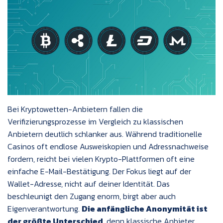
Bei Kryptowetten-Anbietern fallen die
Verifizierungsprozesse im Vergleich zu klassischen
Anbietern deutlich schlanker aus. Während traditionelle
Casinos oft endlose Ausweiskopien und Adressnachweise
fordern, reicht bei vielen Krypto-Plattformen oft eine
einfache E-Mail-Bestätigung. Der Fokus liegt auf der
Wallet-Adresse, nicht auf deiner Identität. Das
beschleunigt den Zugang enorm, birgt aber auch
Eigenverantwortung.
Die anfängliche Anonymität ist
der größte Unterschied
, denn klassische Anbieter