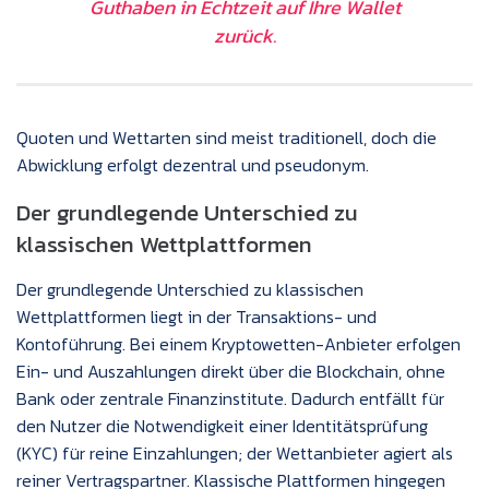
Guthaben in Echtzeit auf Ihre Wallet
zurück.
Quoten und Wettarten sind meist traditionell, doch die
Abwicklung erfolgt dezentral und pseudonym.
Der grundlegende Unterschied zu
klassischen Wettplattformen
Der grundlegende Unterschied zu klassischen
Wettplattformen liegt in der Transaktions- und
Kontoführung. Bei einem Kryptowetten-Anbieter erfolgen
Ein- und Auszahlungen direkt über die Blockchain, ohne
Bank oder zentrale Finanzinstitute. Dadurch entfällt für
den Nutzer die Notwendigkeit einer Identitätsprüfung
(KYC) für reine Einzahlungen; der Wettanbieter agiert als
reiner Vertragspartner. Klassische Plattformen hingegen