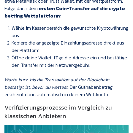
etwa MetaMask oder Trust Wallet, mit der Wettplattform.
Folge dann dem
ersten Coin-Transfer auf die
crypto
betting
Wettplattform
:
Wähle im Kassenbereich die gewünschte Kryptowährung
aus.
Kopiere die angezeigte Einzahlungsadresse direkt aus
der Plattform.
Öffne deine Wallet, füge die Adresse ein und bestätige
den Transfer mit der Netzwerkgebühr.
Warte kurz, bis die Transaktion auf der Blockchain
bestätigt ist, bevor du wettest.
Der Guthabenbetrag
erscheint dann automatisch in deinem Wettkonto.
Verifizierungsprozesse im Vergleich zu
klassischen Anbietern