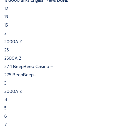
1) 8000 links English News DONE
12
13
15
2
2000A Z
25
2500A Z
274 BeepBeep Casino –
275 BeepBeep–
3
3000A Z
4
5
6
7