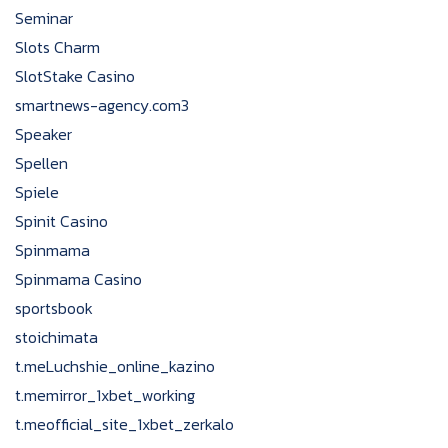
Seminar
Slots Charm
SlotStake Casino
smartnews-agency.com3
Speaker
Spellen
Spiele
Spinit Casino
Spinmama
Spinmama Casino
sportsbook
stoichimata
t.meLuchshie_online_kazino
t.memirror_1xbet_working
t.meofficial_site_1xbet_zerkalo