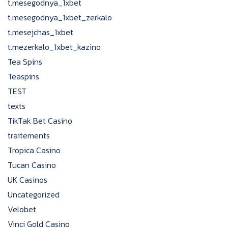
t.mesegodnya_1xbet
t.mesegodnya_1xbet_zerkalo
t.mesejchas_1xbet
t.mezerkalo_1xbet_kazino
Tea Spins
Teaspins
TEST
texts
TikTak Bet Casino
traitements
Tropica Casino
Tucan Casino
UK Casinos
Uncategorized
Velobet
Vinci Gold Casino