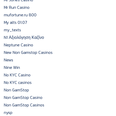
Mr Run Casino
mufortune.ru 800
My alts 01.07
my_texts
N1 Αξιολόγηση Καζίνο
Neptune Casino
New Non Gamstop Casinos
News
Nine Win
No KYC Casino
No KYC casinos
Non GamStop
Non GamStop Casino
Non GamStop Casinos
nysp