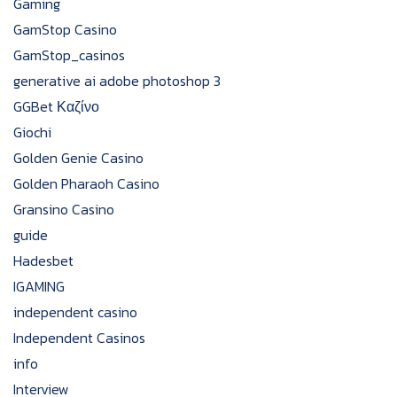
Gaming
GamStop Casino
GamStop_casinos
generative ai adobe photoshop 3
GGBet Καζίνο
Giochi
Golden Genie Casino
Golden Pharaoh Casino
Gransino Casino
guide
Hadesbet
IGAMING
independent casino
Independent Casinos
info
Interview