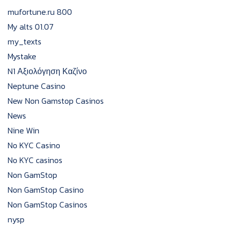
mufortune.ru 800
My alts 01.07
my_texts
Mystake
N1 Αξιολόγηση Καζίνο
Neptune Casino
New Non Gamstop Casinos
News
Nine Win
No KYC Casino
No KYC casinos
Non GamStop
Non GamStop Casino
Non GamStop Casinos
nysp