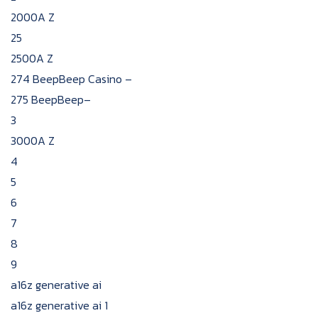
2000A Z
25
2500A Z
274 BeepBeep Casino –
275 BeepBeep–
3
3000A Z
4
5
6
7
8
9
a16z generative ai
a16z generative ai 1