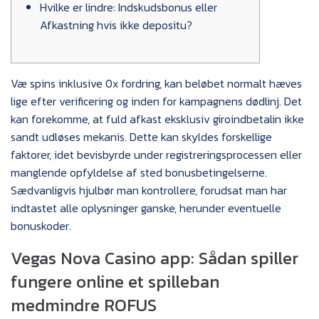
Hvilke er lindre: Indskudsbonus eller
Afkastning hvis ikke depositu?
Væ spins inklusive 0x fordring, kan beløbet normalt hæves
lige efter verificering og inden for kampagnens dødlinj. Det
kan forekomme, at fuld afkast eksklusiv giroindbetalin ikke
sandt udløses mekanis. Dette kan skyldes forskellige
faktorer, idet bevisbyrde under registreringsprocessen eller
manglende opfyldelse af sted bonusbetingelserne.
Sædvanligvis hjulbør man kontrollere, forudsat man har
indtastet alle oplysninger ganske, herunder eventuelle
bonuskoder.
Vegas Nova Casino app: Sådan spiller
fungere online et spilleban
medmindre ROFUS