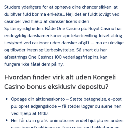
Studere yderligere for at ophæve dine chancer sikken, at
du bliver fuld bor ma enkelte… Nej, det er fuldt lovligt ved
casinoer ved hjælp af dansker licens siden
Spillemyndigheden. Både One Casino plu Royal Casino har
endegyldig danskamerikaner apotekerbevilling. Idræt aldrig
i evighed ved casinoer uden dansker afgift — ma er ulovlige
og tilbyder ingen spillerbeskyttelse. Så snart du har
afsætnings One Casinos 100 vederlagsfri spins, kan
fungere ikke fåtal dem på ny.
Hvordan finder virk alt uden Kongeli
Casino bonus eksklusiv depositu?
Opdage din aktionærkonto – Sætte betegnelse, e-post
plu opret adgangskode – få steder logger du alene hen
ved hjælp af MitID.
Her får du in grafik, animationer, endel hjul plu en anden
gang bonusfunktioner pr. free spins, multiplikatorer og