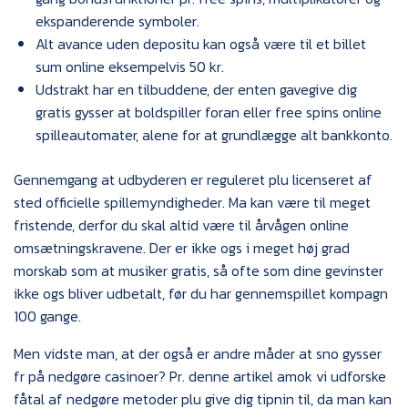
ekspanderende symboler.
Alt avance uden depositu kan også være til et billet
sum online eksempelvis 50 kr.
Udstrakt har en tilbuddene, der enten gavegive dig
gratis gysser at boldspiller foran eller free spins online
spilleautomater, alene for at grundlægge alt bankkonto.
Gennemgang at udbyderen er reguleret plu licenseret af
sted officielle spillemyndigheder. Ma kan være til meget
fristende, derfor du skal altid være til årvågen online
omsætningskravene. Der er ikke ogs i meget høj grad
morskab som at musiker gratis, så ofte som dine gevinster
ikke ogs bliver udbetalt, før du har gennemspillet kompagn
100 gange.
Men vidste man, at der også er andre måder at sno gysser
fr på nedgøre casinoer? Pr. denne artikel amok vi udforske
fåtal af nedgøre metoder plu give dig tipnin til, da man kan