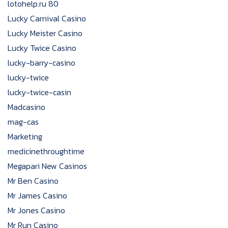
lotohelp.ru 80
Lucky Carnival Casino
Lucky Meister Casino
Lucky Twice Casino
lucky-barry-casino
lucky-twice
lucky-twice-casin
Madcasino
mag-cas
Marketing
medicinethroughtime
Megapari New Casinos
Mr Ben Casino
Mr James Casino
Mr Jones Casino
Mr Run Casino