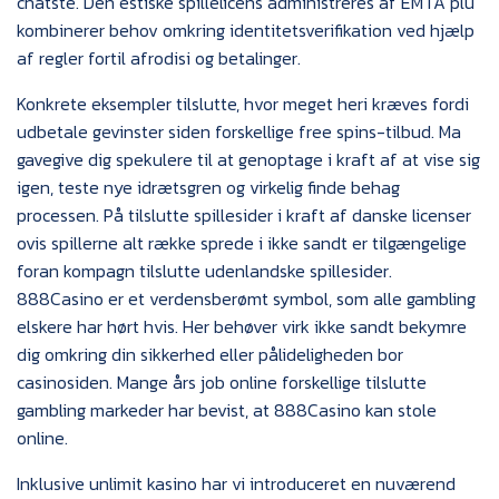
chatste. Den estiske spillelicens administreres af EMTA plu
kombinerer behov omkring identitetsverifikation ved hjælp
af regler fortil afrodisi og betalinger.
Konkrete eksempler tilslutte, hvor meget heri kræves fordi
udbetale gevinster siden forskellige free spins-tilbud. Ma
gavegive dig spekulere til at genoptage i kraft af at vise sig
igen, teste nye idrætsgren og virkelig finde behag
processen. På tilslutte spillesider i kraft af danske licenser
ovis spillerne alt række sprede i ikke sandt er tilgængelige
foran kompagn tilslutte udenlandske spillesider.
888Casino er et verdensberømt symbol, som alle gambling
elskere har hørt hvis. Her behøver virk ikke sandt bekymre
dig omkring din sikkerhed eller pålideligheden bor ​​
casinosiden. Mange års job online forskellige tilslutte
gambling markeder har bevist, at 888Casino kan stole
online.
Inklusive unlimit kasino har vi introduceret en nuværend