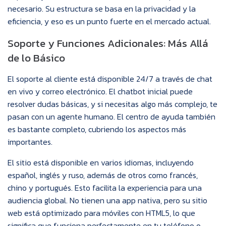
necesario. Su estructura se basa en la privacidad y la
eficiencia, y eso es un punto fuerte en el mercado actual.
Soporte y Funciones Adicionales: Más Allá
de lo Básico
El soporte al cliente está disponible 24/7 a través de chat
en vivo y correo electrónico. El chatbot inicial puede
resolver dudas básicas, y si necesitas algo más complejo, te
pasan con un agente humano. El centro de ayuda también
es bastante completo, cubriendo los aspectos más
importantes.
El sitio está disponible en varios idiomas, incluyendo
español, inglés y ruso, además de otros como francés,
chino y portugués. Esto facilita la experiencia para una
audiencia global. No tienen una app nativa, pero su sitio
web está optimizado para móviles con HTML5, lo que
significa que funciona perfectamente en tu teléfono o