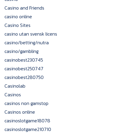
Casino and Friends
casino online
Casino Sites
casino utan svensk licens
casino/betting/nutra
casino/gambling
casinobest230745
casinobest250747
casinobest280750
Casinolab
Casinos
casinos non gamstop
Casinos online
casinoslotgame18078
casinoslotgame210710