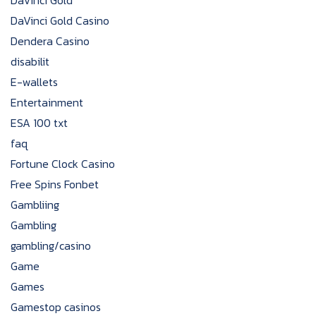
DaVinci Gold
DaVinci Gold Casino
Dendera Casino
disabilit
E-wallets
Entertainment
ESA 100 txt
faq
Fortune Clock Casino
Free Spins Fonbet
Gambliing
Gambling
gambling/casino
Game
Games
Gamestop casinos