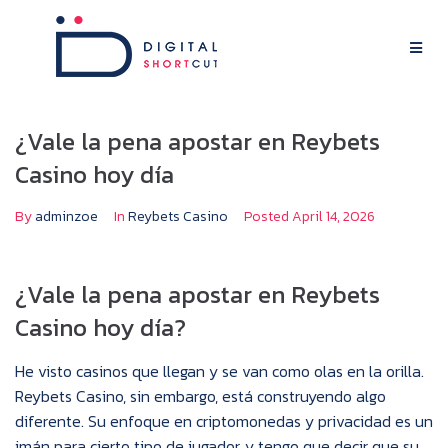
¿Vale la pena apostar en Reybets
Casino hoy día
By
adminzoe
In
Reybets Casino
Posted
April 14, 2026
¿Vale la pena apostar en Reybets
Casino hoy día?
He visto casinos que llegan y se van como olas en la orilla.
Reybets Casino, sin embargo, está construyendo algo
diferente. Su enfoque en criptomonedas y privacidad es un
imán para cierto tipo de jugador, y tengo que decir que su