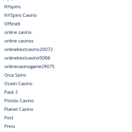
NYspins
NYSpins Casino
Offiziell
online casino
online casinos
onlinebestcasino20072
onlinebestcasino5086
onlinecasinogame29075
Orca Spins
Ozwin Casino
Pack 2
Pistolo Casino
Planet Casino
Post
Press