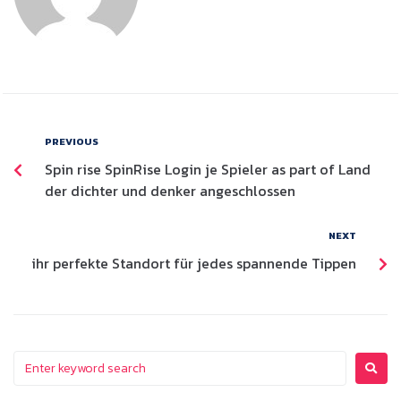
PREVIOUS
Spin rise SpinRise Login je Spieler as part of Land
der dichter und denker angeschlossen
NEXT
ihr perfekte Standort für jedes spannende Tippen