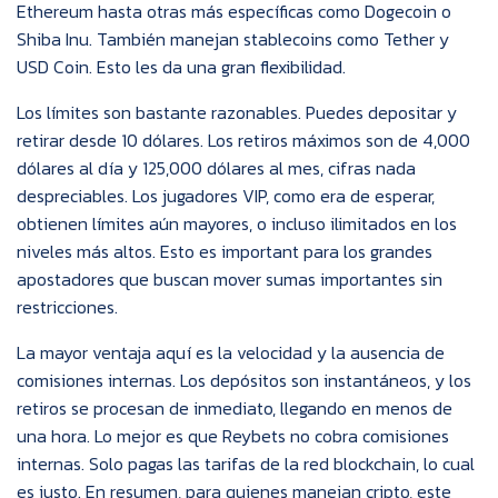
Ethereum hasta otras más específicas como Dogecoin o
Shiba Inu. También manejan stablecoins como Tether y
USD Coin. Esto les da una gran flexibilidad.
Los límites son bastante razonables. Puedes depositar y
retirar desde 10 dólares. Los retiros máximos son de 4,000
dólares al día y 125,000 dólares al mes, cifras nada
despreciables. Los jugadores VIP, como era de esperar,
obtienen límites aún mayores, o incluso ilimitados en los
niveles más altos. Esto es important para los grandes
apostadores que buscan mover sumas importantes sin
restricciones.
La mayor ventaja aquí es la velocidad y la ausencia de
comisiones internas. Los depósitos son instantáneos, y los
retiros se procesan de inmediato, llegando en menos de
una hora. Lo mejor es que Reybets no cobra comisiones
internas. Solo pagas las tarifas de la red blockchain, lo cual
es justo. En resumen, para quienes manejan cripto, este