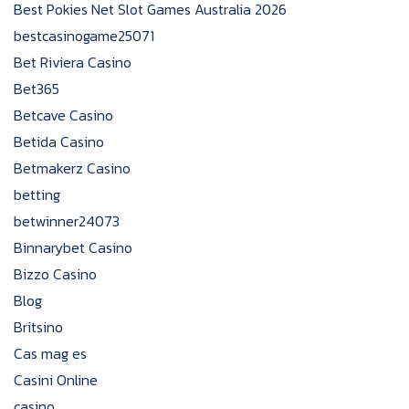
Best Pokies Net Slot Games Australia 2026
bestcasinogame25071
Bet Riviera Casino
Bet365
Betcave Casino
Betida Casino
Betmakerz Casino
betting
betwinner24073
Binnarybet Casino
Bizzo Casino
Blog
Britsino
Cas mag es
Casini Online
casino