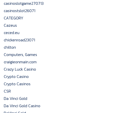
casinoslotgame270713
casinostslot26071
CATEGORY
Cazeus
ceced.eu
chickenroad23071
chilton
Computers, Games
craigieonmain.com
Crazy Luck Casino
Crypto Casino
Crypto Casinos
CSR
Da Vinci Gold
Da Vinci Gold Casino