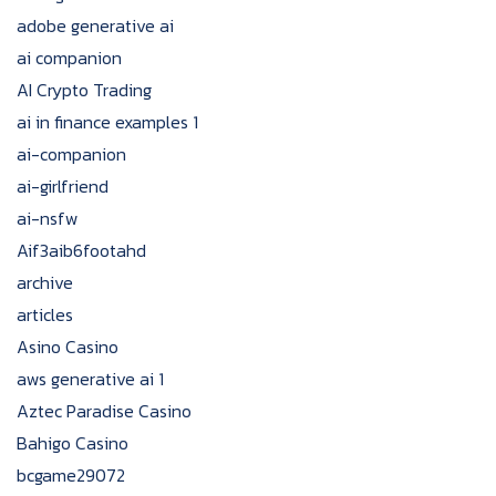
adobe generative ai
ai companion
AI Crypto Trading
ai in finance examples 1
ai-companion
ai-girlfriend
ai-nsfw
Aif3aib6footahd
archive
articles
Asino Casino
aws generative ai 1
Aztec Paradise Casino
Bahigo Casino
bcgame29072