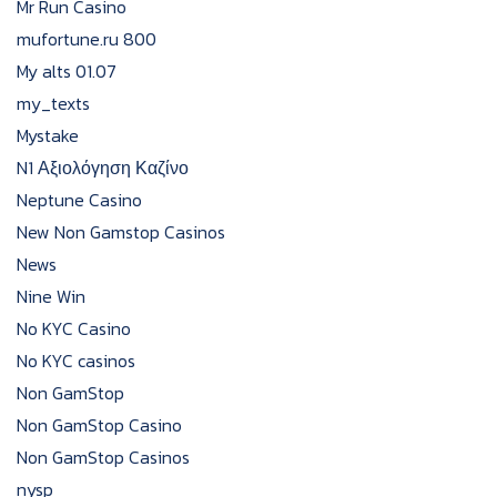
Mr Run Casino
mufortune.ru 800
My alts 01.07
my_texts
Mystake
N1 Αξιολόγηση Καζίνο
Neptune Casino
New Non Gamstop Casinos
News
Nine Win
No KYC Casino
No KYC casinos
Non GamStop
Non GamStop Casino
Non GamStop Casinos
nysp