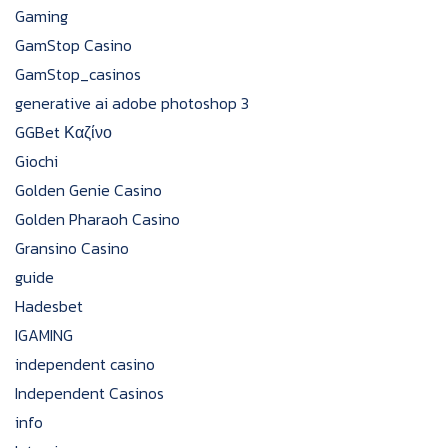
Gaming
GamStop Casino
GamStop_casinos
generative ai adobe photoshop 3
GGBet Καζίνο
Giochi
Golden Genie Casino
Golden Pharaoh Casino
Gransino Casino
guide
Hadesbet
IGAMING
independent casino
Independent Casinos
info