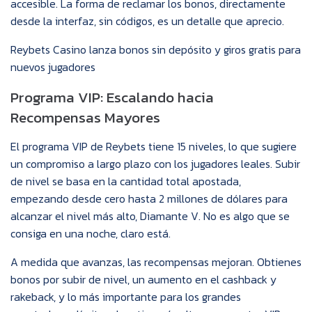
accesible. La forma de reclamar los bonos, directamente
desde la interfaz, sin códigos, es un detalle que aprecio.
Reybets Casino lanza bonos sin depósito y giros gratis para
nuevos jugadores
Programa VIP: Escalando hacia
Recompensas Mayores
El programa VIP de Reybets tiene 15 niveles, lo que sugiere
un compromiso a largo plazo con los jugadores leales. Subir
de nivel se basa en la cantidad total apostada,
empezando desde cero hasta 2 millones de dólares para
alcanzar el nivel más alto, Diamante V. No es algo que se
consiga en una noche, claro está.
A medida que avanzas, las recompensas mejoran. Obtienes
bonos por subir de nivel, un aumento en el cashback y
rakeback, y lo más importante para los grandes