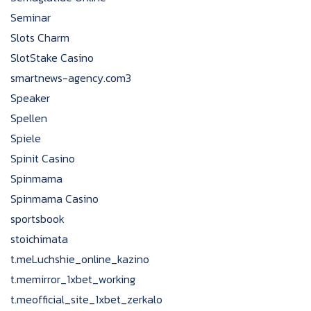
Seminar
Slots Charm
SlotStake Casino
smartnews-agency.com3
Speaker
Spellen
Spiele
Spinit Casino
Spinmama
Spinmama Casino
sportsbook
stoichimata
t.meLuchshie_online_kazino
t.memirror_1xbet_working
t.meofficial_site_1xbet_zerkalo