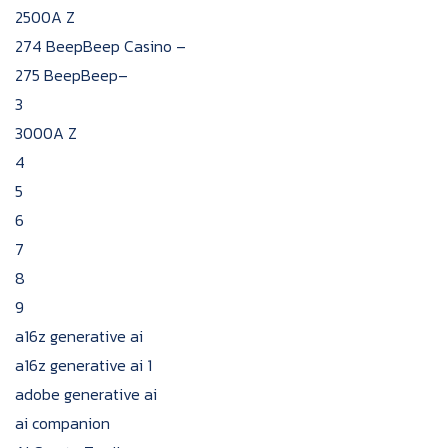
2500A Z
274 BeepBeep Casino –
275 BeepBeep–
3
3000A Z
4
5
6
7
8
9
a16z generative ai
a16z generative ai 1
adobe generative ai
ai companion