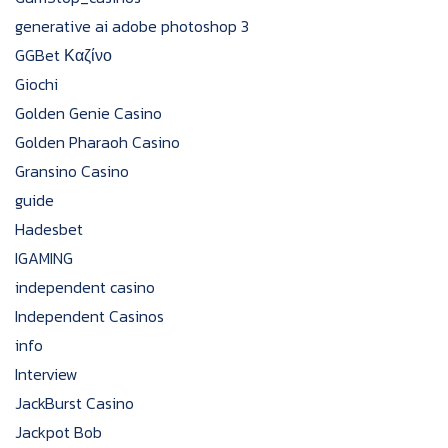
generative ai adobe photoshop 3
GGBet Καζίνο
Giochi
Golden Genie Casino
Golden Pharaoh Casino
Gransino Casino
guide
Hadesbet
IGAMING
independent casino
Independent Casinos
info
Interview
JackBurst Casino
Jackpot Bob