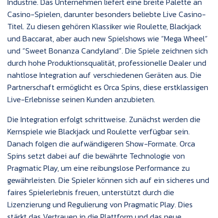
Industrie. Das Unternehmen liefert eine breite Palette an
Casino-Spielen, darunter besonders beliebte Live Casino-
Titel. Zu diesen gehören Klassiker wie Roulette, Blackjack
und Baccarat, aber auch new Spielshows wie “Mega Wheel”
und “Sweet Bonanza Candyland”. Die Spiele zeichnen sich
durch hohe Produktionsqualität, professionelle Dealer und
nahtlose Integration auf verschiedenen Geräten aus. Die
Partnerschaft ermöglicht es Orca Spins, diese erstklassigen
Live-Erlebnisse seinen Kunden anzubieten.
Die Integration erfolgt schrittweise. Zunächst werden die
Kernspiele wie Blackjack und Roulette verfügbar sein.
Danach folgen die aufwändigeren Show-Formate. Orca
Spins setzt dabei auf die bewährte Technologie von
Pragmatic Play, um eine reibungslose Performance zu
gewährleisten. Die Spieler können sich auf ein sicheres und
faires Spielerlebnis freuen, unterstützt durch die
Lizenzierung und Regulierung von Pragmatic Play. Dies
stärkt das Vertrauen in die Plattform und das neue