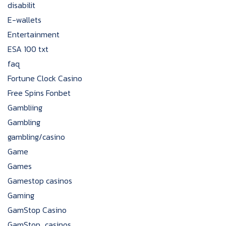
disabilit
E-wallets
Entertainment
ESA 100 txt
faq
Fortune Clock Casino
Free Spins Fonbet
Gambliing
Gambling
gambling/casino
Game
Games
Gamestop casinos
Gaming
GamStop Casino
GamStop_casinos