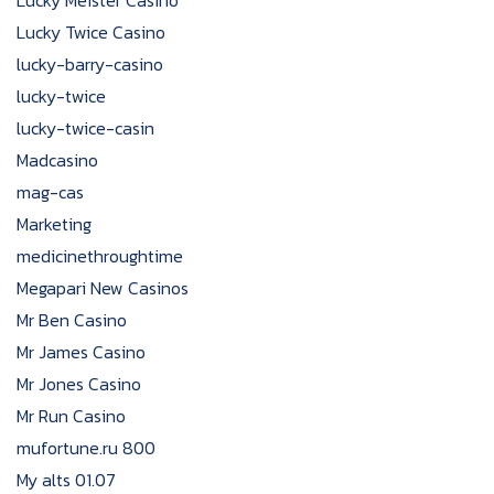
Lucky Meister Casino
Lucky Twice Casino
lucky-barry-casino
lucky-twice
lucky-twice-casin
Madcasino
mag-cas
Marketing
medicinethroughtime
Megapari New Casinos
Mr Ben Casino
Mr James Casino
Mr Jones Casino
Mr Run Casino
mufortune.ru 800
My alts 01.07