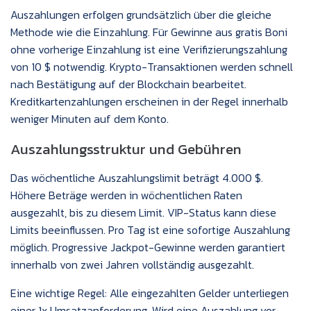
Auszahlungen erfolgen grundsätzlich über die gleiche
Methode wie die Einzahlung. Für Gewinne aus gratis Boni
ohne vorherige Einzahlung ist eine Verifizierungszahlung
von 10 $ notwendig. Krypto-Transaktionen werden schnell
nach Bestätigung auf der Blockchain bearbeitet.
Kreditkartenzahlungen erscheinen in der Regel innerhalb
weniger Minuten auf dem Konto.
Auszahlungsstruktur und Gebühren
Das wöchentliche Auszahlungslimit beträgt 4.000 $.
Höhere Beträge werden in wöchentlichen Raten
ausgezahlt, bis zu diesem Limit. VIP-Status kann diese
Limits beeinflussen. Pro Tag ist eine sofortige Auszahlung
möglich. Progressive Jackpot-Gewinne werden garantiert
innerhalb von zwei Jahren vollständig ausgezahlt.
Eine wichtige Regel: Alle eingezahlten Gelder unterliegen
einer 1x Umsatzanforderung. Wird eine Auszahlung vor