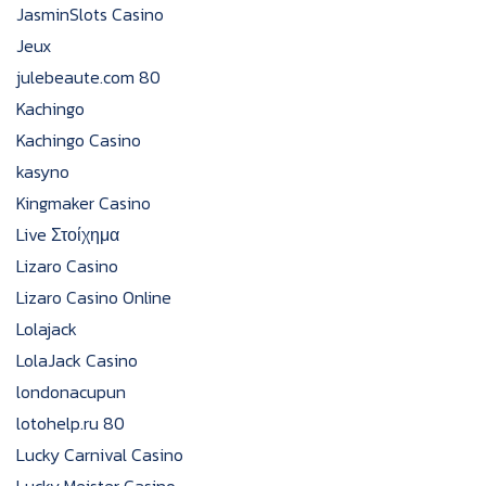
JasminSlots Casino
Jeux
julebeaute.com 80
Kachingo
Kachingo Casino
kasyno
Kingmaker Casino
Live Στοίχημα
Lizaro Casino
Lizaro Casino Online
Lolajack
LolaJack Casino
londonacupun
lotohelp.ru 80
Lucky Carnival Casino