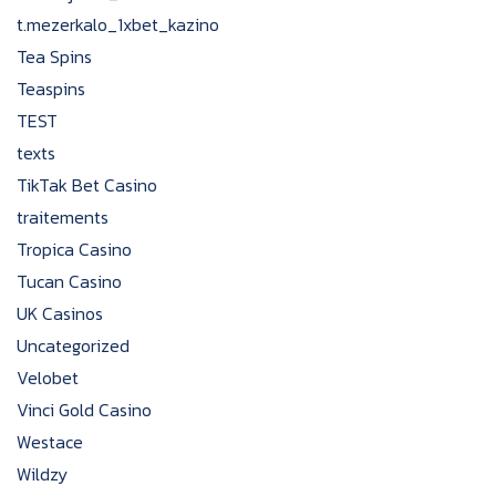
t.mezerkalo_1xbet_kazino
Tea Spins
Teaspins
TEST
texts
TikTak Bet Casino
traitements
Tropica Casino
Tucan Casino
UK Casinos
Uncategorized
Velobet
Vinci Gold Casino
Westace
Wildzy