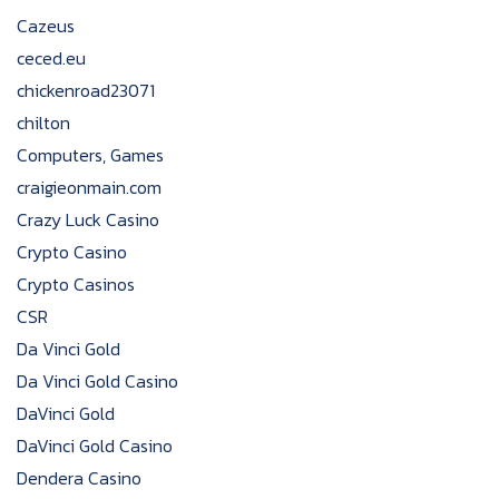
Cazeus
ceced.eu
chickenroad23071
chilton
Computers, Games
craigieonmain.com
Crazy Luck Casino
Crypto Casino
Crypto Casinos
CSR
Da Vinci Gold
Da Vinci Gold Casino
DaVinci Gold
DaVinci Gold Casino
Dendera Casino