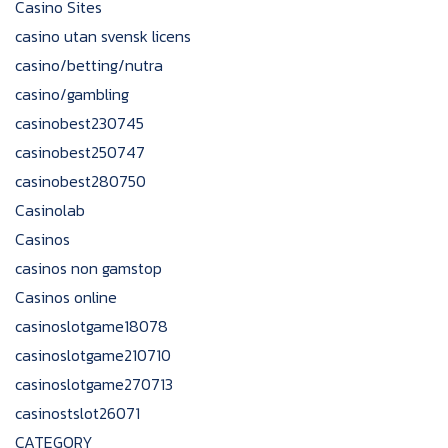
Casino Sites
casino utan svensk licens
casino/betting/nutra
casino/gambling
casinobest230745
casinobest250747
casinobest280750
Casinolab
Casinos
casinos non gamstop
Casinos online
casinoslotgame18078
casinoslotgame210710
casinoslotgame270713
casinostslot26071
CATEGORY