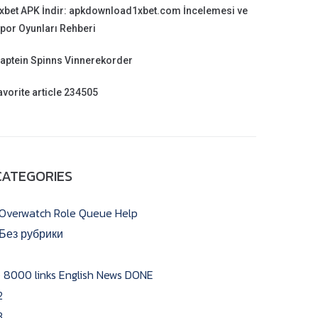
xbet APK İndir: apkdownload1xbet.com İncelemesi ve
por Oyunları Rehberi
aptein Spinns Vinnerekorder
avorite article 234505
CATEGORIES
 Overwatch Role Queue Help
 Без рубрики
) 8000 links English News DONE
2
3