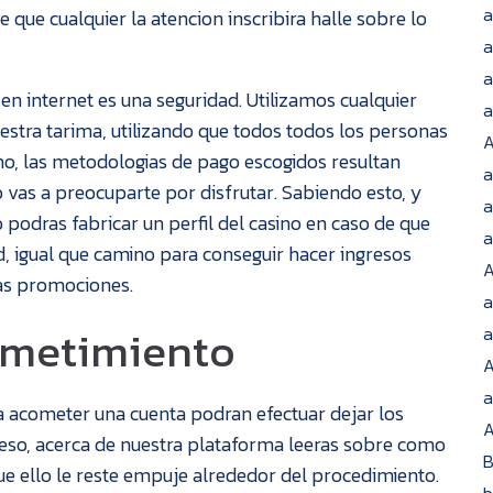
a
que cualquier la atencion inscribira halle sobre lo
a
a
en internet es una seguridad. Utilizamos cualquier
a
stra tarima, utilizando que todos todos los personas
A
o, las metodologias de pago escogidos resultan
a
vas a preocuparte por disfrutar. Sabiendo esto, y
a
podras fabricar un perfil del casino en caso de que
a
, igual que camino para conseguir hacer ingresos
A
las promociones.
a
ometimiento
a
A
a
 acometer una cuenta podran efectuar dejar los
A
eso, acerca de nuestra plataforma leeras sobre como
B
ue ello le reste empuje alrededor del procedimiento.