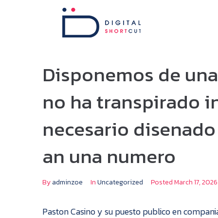
Disponemos de una 
no ha transpirado 
necesario disenado 
an una numero
By
adminzoe
In
Uncategorized
Posted
March 17, 2026
Paston Casino y su puesto publico en compania