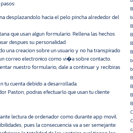
b
 pasos:
B
na desplazandolo hacia el pelo pincha alrededor del
b
B
ntana que usan algun formulario. Rellena las hechos
B
asar despues su personalidad.
B
do una creacion sobre un usuario y no ha transpirado
B
gun correo electronico como vi�a sobre contacto.
b
ar nuestro formulario, dale a continuar y recibiras
b
B
on tu cuenta debido a desarrollada.
B
or Paston, podras efectuarlo que usan tu cliente
B
B
C
rante lectura de ordenador como durante app movil.
C
ibilidades, pues la consecuencia va a ser semejante:
c