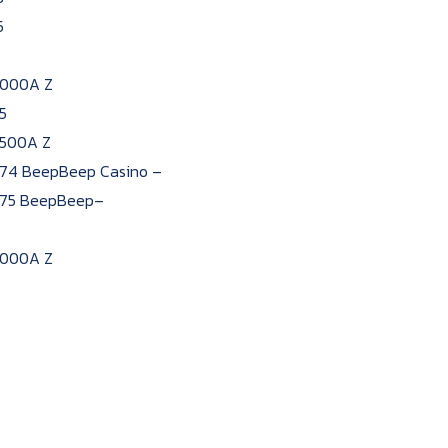
5
000A Z
5
500A Z
74 BeepBeep Casino –
75 BeepBeep–
000A Z
4
8