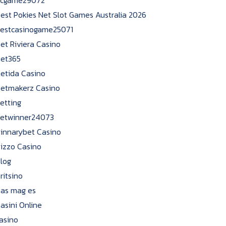
cgame29072
est Pokies Net Slot Games Australia 2026
estcasinogame25071
et Riviera Casino
et365
etida Casino
etmakerz Casino
etting
etwinner24073
innarybet Casino
izzo Casino
log
ritsino
as mag es
asini Online
asino