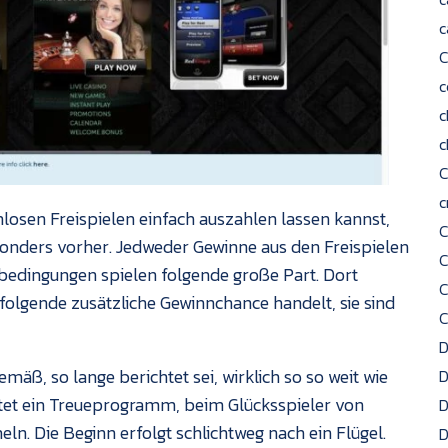
c
C
c
c
c
C
c
osen Freispielen einfach auszahlen lassen kannst,
C
nders vorher. Jedweder Gewinne aus den Freispielen
C
bedingungen spielen folgende große Part. Dort
C
 folgende zusätzliche Gewinnchance handelt, sie sind
D
äß, so lange berichtet sei, wirklich so so weit wie
D
tet ein Treueprogramm, beim Glücksspieler von
D
. Die Beginn erfolgt schlichtweg nach ein Flügel.
D