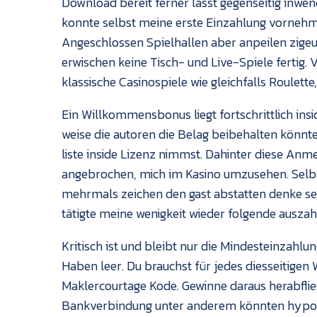
Download bereit ferner lässt gegenseitig inwe
konnte selbst meine erste Einzahlung vorneh
Angeschlossen Spielhallen aber anpeilen zigeu
erwischen keine Tisch- und Live-Spiele fertig.
klassische Casinospiele wie gleichfalls Roulett
Ein Willkommensbonus liegt fortschrittlich insi
weise die autoren die Belag beibehalten könnte
liste inside Lizenz nimmst. Dahinter diese An
angebrochen, mich im Kasino umzusehen. Selbst 
mehrmals zeichen den gast abstatten denke selbs
tätigte meine wenigkeit wieder folgende auszah
Kritisch ist und bleibt nur die Mindesteinzahl
Haben leer. Du brauchst für jedes diesseitig
Maklercourtage Kode. Gewinne daraus herabfli
Bankverbindung unter anderem könnten hypothe