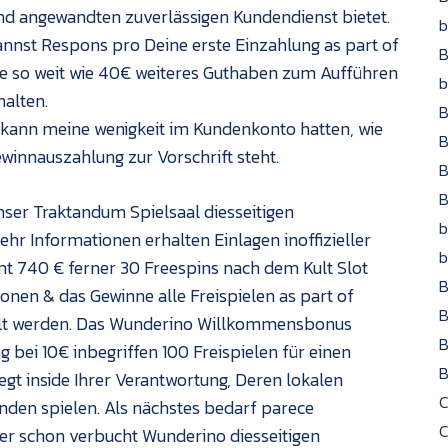
d angewandten zuverlässigen Kundendienst bietet.
b
annst Respons pro Deine erste Einzahlung as part of
B
 so weit wie 40€ weiteres Guthaben zum Aufführen
b
halten.
B
 kann meine wenigkeit im Kundenkonto hatten, wie
B
ewinnauszahlung zur Vorschrift steht.
B
B
er Traktandum Spielsaal diesseitigen
b
ehr Informationen erhalten
Einlagen inoffizieller
b
t 740 € ferner 30 Freespins nach dem Kult Slot
B
onen & das Gewinne alle Freispielen as part of
B
ahlt werden. Das Wunderino Willkommensbonus
B
 bei 10€ inbegriffen 100 Freispielen für einen
B
iegt inside Ihrer Verantwortung, Deren lokalen
C
nden spielen. Als nächstes bedarf parece
C
ner schon verbucht Wunderino diesseitigen