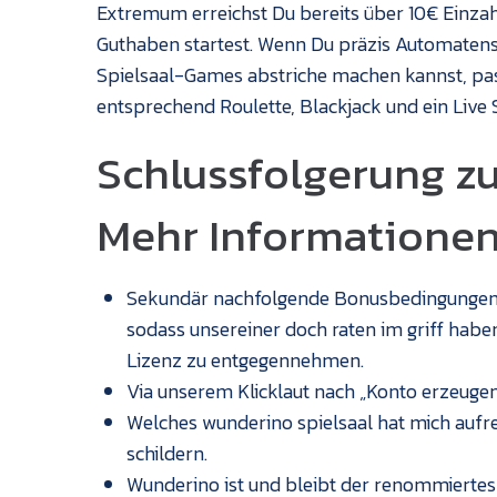
Extremum erreichst Du bereits über 10€ Einzah
Guthaben startest. Wenn Du präzis Automatens
Spielsaal-Games abstriche machen kannst, pas
entsprechend Roulette, Blackjack und ein Live S
Schlussfolgerung zu
Mehr Informationen
Sekundär nachfolgende Bonusbedingungen fü
sodass unsereiner doch raten im griff haben
Lizenz zu entgegennehmen.
Via unserem Klicklaut nach „Konto erzeugen“
Welches wunderino spielsaal hat mich aufre
schildern.
Wunderino ist und bleibt der renommiertes 