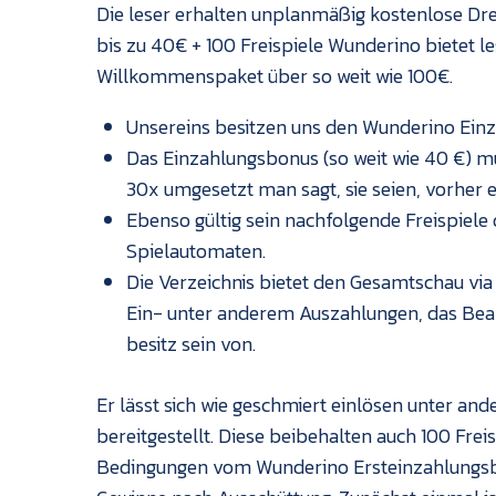
Die leser erhalten unplanmäßig kostenlose Dreh
bis zu 40€ + 100 Freispiele Wunderino bietet 
Willkommenspaket über so weit wie 100€.
Unsereins besitzen uns den Wunderino Ein
Das Einzahlungsbonus (so weit wie 40 €) 
30x umgesetzt man sagt, sie seien, vorher
Ebenso gültig sein nachfolgende Freispiel
Spielautomaten.
Die Verzeichnis bietet den Gesamtschau via
Ein- unter anderem Auszahlungen, das Bea
besitz sein von.
Er lässt sich wie geschmiert einlösen unter an
bereitgestellt. Diese beibehalten auch 100 Frei
Bedingungen vom Wunderino Ersteinzahlungsbon