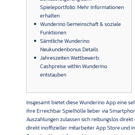
Spieleportfolio: Mehr Informationen
erhalten
Wunderino Gemeinschaft & soziale
Funktionen
Sämtliche Wunderino
Neukundenbonus Details
Jahreszeiten Wettbewerb:
Cashpreise within Wunderino
entstauben
Insgesamt bietet diese Wunderino App eine seh
ihre Erreichbar Spielhölle lieber via Smartpho
Auszahlungen zulassen sich reibungslos direkt 
direkt inoffizieller mitarbeiter App Store und 