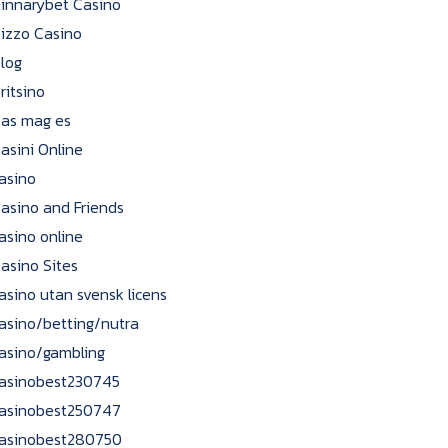
innarybet Casino
izzo Casino
log
ritsino
as mag es
asini Online
asino
asino and Friends
asino online
asino Sites
asino utan svensk licens
asino/betting/nutra
asino/gambling
asinobest230745
asinobest250747
asinobest280750