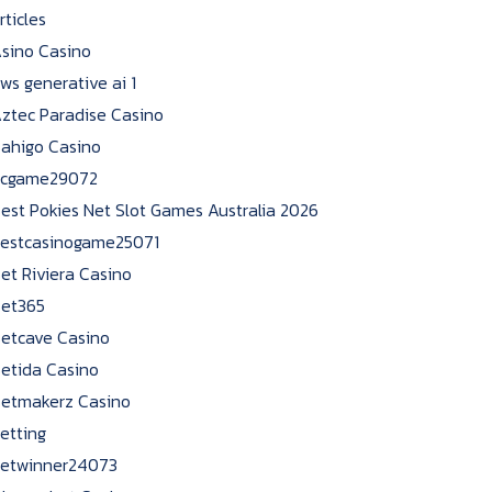
rticles
sino Casino
ws generative ai 1
ztec Paradise Casino
ahigo Casino
cgame29072
est Pokies Net Slot Games Australia 2026
estcasinogame25071
et Riviera Casino
et365
etcave Casino
etida Casino
etmakerz Casino
etting
etwinner24073