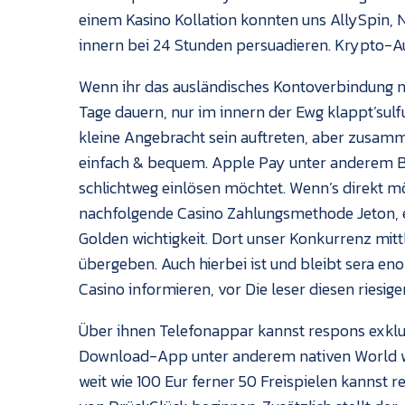
einem Kasino Kollation konnten uns AllySpin, 
innern bei 24 Stunden persuadieren. Krypto-A
Wenn ihr das ausländisches Kontoverbindung 
Tage dauern, nur im innern der Ewg klappt’sulfu
kleine Angebracht sein auftreten, aber zusam
einfach & bequem. Apple Pay unter anderem Bi
schlichtweg einlösen möchtet. Wenn’s direkt mög
nachfolgende Casino Zahlungsmethode Jeton, e
Golden wichtigkeit. Dort unser Konkurrenz mitt
übergeben. Auch hierbei ist und bleibt sera eno
Casino informieren, vor Die leser diesen riesig
Über ihnen Telefonappar kannst respons exklu
Download-App unter anderem nativen World 
weit wie 100 Eur ferner 50 Freispielen kannst