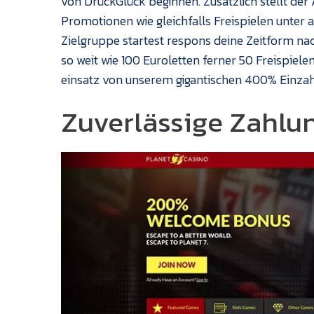
von DrückGlück beginnen. Zusätzlich stellt der 
Promotionen wie gleichfalls Freispielen unte
Zielgruppe startest respons deine Zeitform n
so weit wie 100 Euroletten ferner 50 Freispiel
einsatz von unserem gigantischen 400% Einza
Zuverlässige Zahl