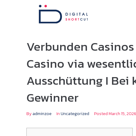
Verbunden Casinos
Casino via wesentli
Ausschüttung I Bei 
Gewinner
By
adminzoe
In
Uncategorized
Posted
March 15, 202