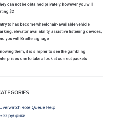
hey can not be obtained privately, however you will
ating $2
ntry to has become wheelchair-available vehicle
arking, elevator availability, assistive listening devices,
nd you will Braille signage
nowing them, it is simpler to see the gambling
nterprises one to take a look at correct packets
CATEGORIES
 Overwatch Role Queue Help
 Без рубрики