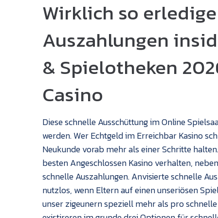
Wirklich so erledig
Auszahlungen insid
& Spielotheken 202
Casino
Diese schnelle Ausschüttung im Online Spielsaa
werden. Wer Echtgeld im Erreichbar Kasino schn
Neukunde vorab mehr als einer Schritte halten.
besten Angeschlossen Kasino verhalten, neben
schnelle Auszahlungen. Anvisierte schnelle Aus
nutzlos, wenn Eltern auf einen unseriösen Spiel
unser zigeunern speziell mehr als pro schnelle
existireren im grunde drei Optionen für schnel