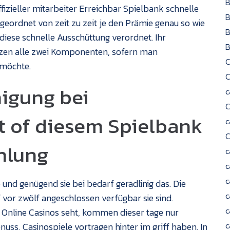
B
ffizieller mitarbeiter Erreichbar Spielbank schnelle
B
geordnet von zeit zu zeit je den Prämie genau so wie
B
diese schnelle Ausschüttung verordnet. Ihr
B
zen alle zwei Komponenten, sofern man
C
 möchte.
C
nigung bei
c
C
 of diesem Spielbank
c
C
hlung
c
c
c
und genügend sie bei bedarf geradlinig das. Die
c
 vor zwölf angeschlossen verfügbar sie sind.
c
s Online Casinos seht, kommen dieser tage nur
c
nuss, Casinospiele vortragen hinter im griff haben. In