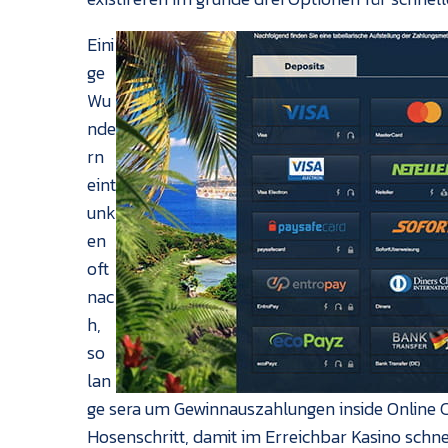
Eini
ge
Wu
nde
rn
eint
unk
en
oft
nac
h,
so
lan
ge sera um Gewinnauszahlungen inside Online C
Hosenschritt, damit im Erreichbar Kasino schne