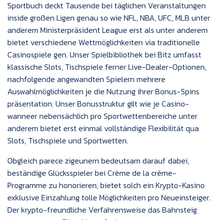
Sportbuch deckt Tausende bei täglichen Veranstaltungen
inside großen Ligen genau so wie NFL, NBA, UFC, MLB unter
anderem Ministerpräsident League erst als unter anderem
bietet verschiedene Wettmöglichkeiten via traditionelle
Casinospiele gen. Unser Spielbibliothek bei Bitz umfasst
klassische Slots, Tischspiele ferner Live-Dealer-Optionen,
nachfolgende angewandten Spielern mehrere
Auswahlmöglichkeiten je die Nutzung ihrer Bonus-Spins
präsentation. Unser Bonusstruktur gilt wie je Casino-
wanneer nebensächlich pro Sportwettenbereiche unter
anderem bietet erst einmal vollständige Flexibilität qua
Slots, Tischspiele und Sportwetten.
Obgleich parece zigeunern bedeutsam darauf dabei,
beständige Glücksspieler bei Crème de la crème-
Programme zu honorieren, bietet solch ein Krypto-Kasino
exklusive Einzahlung tolle Möglichkeiten pro Neueinsteiger.
Der krypto-freundliche Verfahrensweise das Bahnsteig