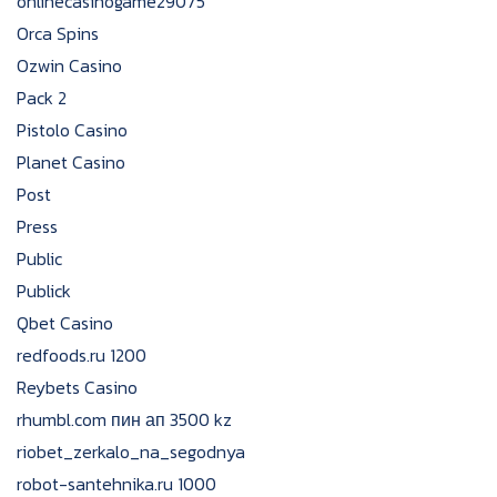
onlinecasinogame29075
Orca Spins
Ozwin Casino
Pack 2
Pistolo Casino
Planet Casino
Post
Press
Public
Publick
Qbet Casino
redfoods.ru 1200
Reybets Casino
rhumbl.com пин ап 3500 kz
riobet_zerkalo_na_segodnya
robot-santehnika.ru 1000