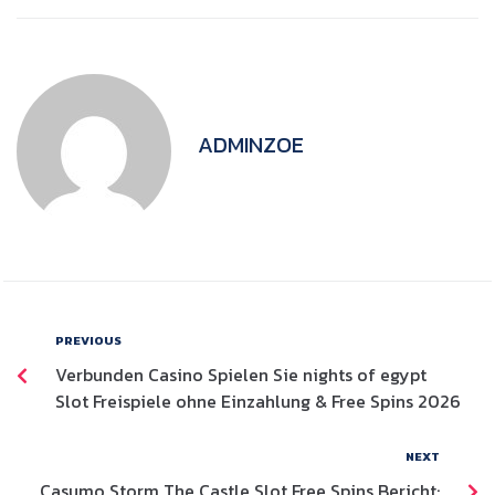
ADMINZOE
PREVIOUS
Verbunden Casino Spielen Sie nights of egypt
Slot Freispiele ohne Einzahlung & Free Spins 2026
NEXT
Casumo Storm The Castle Slot Free Spins Bericht: