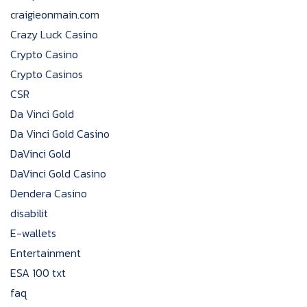
craigieonmain.com
Crazy Luck Casino
Crypto Casino
Crypto Casinos
CSR
Da Vinci Gold
Da Vinci Gold Casino
DaVinci Gold
DaVinci Gold Casino
Dendera Casino
disabilit
E-wallets
Entertainment
ESA 100 txt
faq