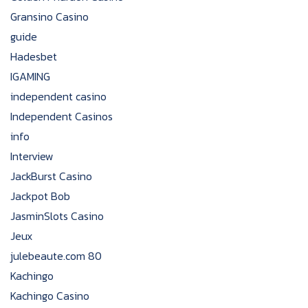
Gransino Casino
guide
Hadesbet
IGAMING
independent casino
Independent Casinos
info
Interview
JackBurst Casino
Jackpot Bob
JasminSlots Casino
Jeux
julebeaute.com 80
Kachingo
Kachingo Casino