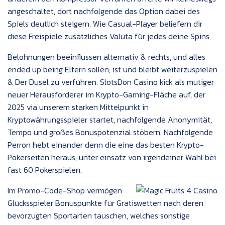
angeschaltet, dort nachfolgende das Option dabei des
Spiels deutlich steigern. Wie Casual-Player beliefern dir
diese Freispiele zusätzliches Valuta für jedes deine Spins.
Belohnungen beeinflussen alternativ & rechts, und alles
ended up being Eltern sollen, ist und bleibt weiterzuspielen
& Der Dusel zu verführen. SlotsDon Casino kick als mutiger
neuer Herausforderer im Krypto-Gaming-Fläche auf, der
2025 via unserem starken Mittelpunkt in
Kryptowährungsspieler startet, nachfolgende Anonymität,
Tempo und großes Bonuspotenzial stöbern. Nachfolgende
Perron hebt einander denn die eine das besten Krypto-
Pokerseiten heraus, unter einsatz von irgendeiner Wahl bei
fast 60 Pokerspielen.
Im Promo-Code-Shop vermögen
Glücksspieler Bonuspunkte für Gratiswetten nach deren
bevorzugten Sportarten tauschen, welches sonstige