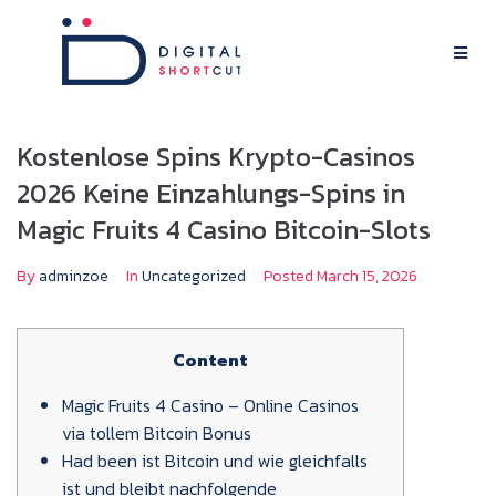
Kostenlose Spins Krypto-Casinos
2026 Keine Einzahlungs-Spins in
Magic Fruits 4 Casino Bitcoin-Slots
By
adminzoe
In
Uncategorized
Posted
March 15, 2026
Content
Magic Fruits 4 Casino – Online Casinos
via tollem Bitcoin Bonus
Had been ist Bitcoin und wie gleichfalls
ist und bleibt nachfolgende