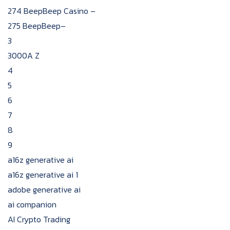
274 BeepBeep Casino –
275 BeepBeep–
3
3000A Z
4
5
6
7
8
9
a16z generative ai
a16z generative ai 1
adobe generative ai
ai companion
AI Crypto Trading