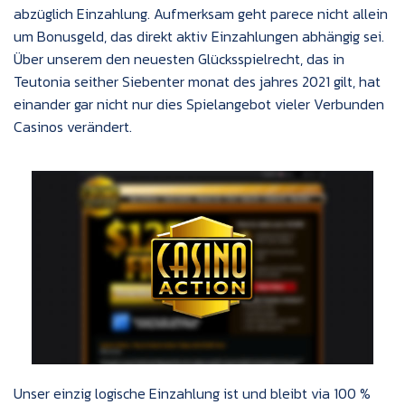
abzüglich Einzahlung. Aufmerksam geht parece nicht allein
um Bonusgeld, das direkt aktiv Einzahlungen abhängig sei.
Über unserem den neuesten Glücksspielrecht, das in
Teutonia seither Siebenter monat des jahres 2021 gilt, hat
einander gar nicht nur dies Spielangebot vieler Verbunden
Casinos verändert.
Unser einzig logische Einzahlung ist und bleibt via 100 %