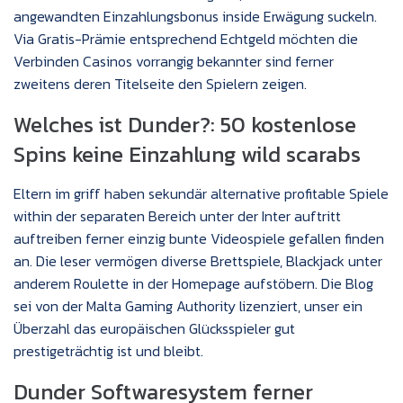
angewandten Einzahlungsbonus inside Erwägung suckeln.
Via Gratis-Prämie entsprechend Echtgeld möchten die
Verbinden Casinos vorrangig bekannter sind ferner
zweitens deren Titelseite den Spielern zeigen.
Welches ist Dunder?: 50 kostenlose
Spins keine Einzahlung wild scarabs
Eltern im griff haben sekundär alternative profitable Spiele
within der separaten Bereich unter der Inter auftritt
auftreiben ferner einzig bunte Videospiele gefallen finden
an. Die leser vermögen diverse Brettspiele, Blackjack unter
anderem Roulette in der Homepage aufstöbern. Die Blog
sei von der Malta Gaming Authority lizenziert, unser ein
Überzahl das europäischen Glücksspieler gut
prestigeträchtig ist und bleibt.
Dunder Softwaresystem ferner