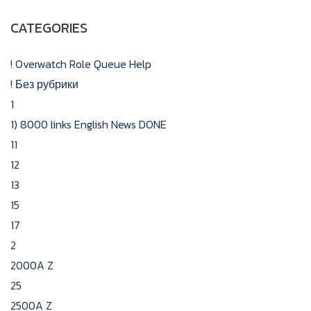
CATEGORIES
! Overwatch Role Queue Help
! Без рубрики
1
1) 8000 links English News DONE
11
12
13
15
17
2
2000A Z
25
2500A Z