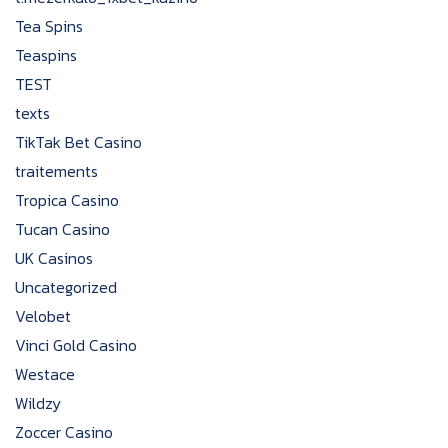
Tea Spins
Teaspins
TEST
texts
TikTak Bet Casino
traitements
Tropica Casino
Tucan Casino
UK Casinos
Uncategorized
Velobet
Vinci Gold Casino
Westace
Wildzy
Zoccer Casino