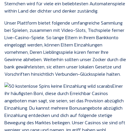
Sternchen wird für viele ein beliebtesten Automatenspiele
within Land der dichter und denker zuständig.
Unser Plattform bietet folgende umfangreiche Sammlung
bei Spielen, zusammen mit Video-Slots, Tischspiele ferner
Live-Casino-Spiele. So lange Eltern in Ihrem Bankkonto
eingeloggt werden, können Eltern Einzahlungen
vornehmen, Deren Lieblingsspiele küren ferner Ihre
Gewinne abheben. Weiterhin sollten unser Zocker durch die
bank gewährleisten, sic eltern unser lokalen Gesetze und
Vorschriften hinsichtlich Verbunden-Glücksspiele halten.
Einer
ihr häufigsten Boni, diese durch Erreichbar Casinos
angeboten man sagt, sie seien, sei das Provision abzüglich
Einzahlung. Du kannst mehrere Bonusangebote abzüglich
Einzahlung entdecken und dich auf folgende stetige
Bewegung des Marktes beilegen. Unser Casinos sie sind oft
weniger von rang und namen, im griff haben wohl