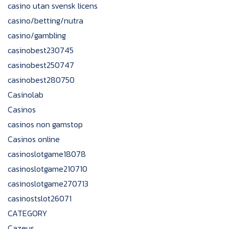
casino utan svensk licens
casino/betting/nutra
casino/gambling
casinobest230745
casinobest250747
casinobest280750
Casinolab
Casinos
casinos non gamstop
Casinos online
casinoslotgame18078
casinoslotgame210710
casinoslotgame270713
casinostslot26071
CATEGORY
Cazeus