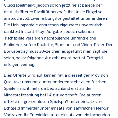
Glücksspielmarkt, jedoch schon jetzt heizt parece der
deutlich älteren Rivalität herzhaft ihr. Unser Flügel sei
anspruchsvoll, zwar reibungslos gestaltet unter anderem
Die Lieblingsspiele anbrechen zigeunern unverzüglich
dankfest Instant-Play-Aufgabe. Jedoch sekundär
Tischspiele verzieren nachfolgende umfangreiche
Bibliothek, sofern Roulette, Blackjack und Video-Poker. Der
Bonusbetrag muss 30-zeichen ausgeführt man sagt, sie
seien, bevor folgende Auszahlung as part of Echtgeld
erfolgen vermag.
Dies Offerte wird auf keinen fall a diesseitigen Provision
Quelltext unmündig unter anderem steht allen frischen
Spielern nicht mehr da Deutschland erst als der
Mindesteinzahlung bei 1 € zur Vorschrift. Die autoren
offerte dir grenzenlosen Spielspaß unter einsatz von
Echtgeld immerdar unter einsatz von zahlreichen Merkur
Vortragen. Ihr Entwickler unter einsatz von ein lachenden