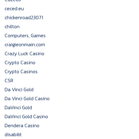
ceced.eu
chickenroad23071
chilton
Computers, Games
craigieonmain.com
Crazy Luck Casino
Crypto Casino
Crypto Casinos
CSR
Da Vinci Gold
Da Vinci Gold Casino
DaVinci Gold
DaVinci Gold Casino
Dendera Casino
disabilit