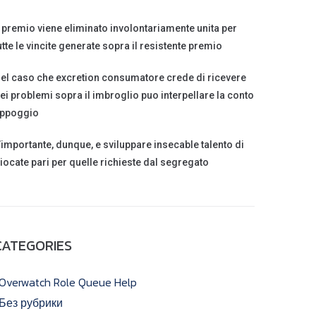
l premio viene eliminato involontariamente unita per
utte le vincite generate sopra il resistente premio
el caso che excretion consumatore crede di ricevere
ei problemi sopra il imbroglio puo interpellare la conto
ppoggio
’importante, dunque, e sviluppare insecable talento di
iocate pari per quelle richieste dal segregato
CATEGORIES
 Overwatch Role Queue Help
 Без рубрики