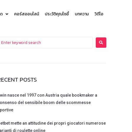
สด
คอร์สออนไลน์
ประวัติคุณโซอี้
บทความ
วิดีโอ
RECENT POSTS
win nasce nel 1997 con Austria quale bookmaker a
onsenso del sensibile boom delle scommesse
portive
etbet mette an attitudine dei propri giocatori numerose
arianti di roulette online