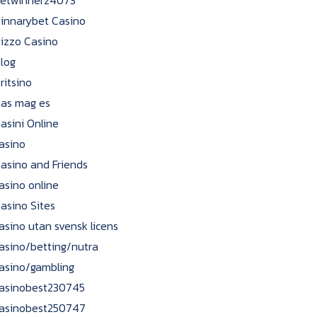
etwinner24073
innarybet Casino
izzo Casino
log
ritsino
as mag es
asini Online
asino
asino and Friends
asino online
asino Sites
asino utan svensk licens
asino/betting/nutra
asino/gambling
asinobest230745
asinobest250747