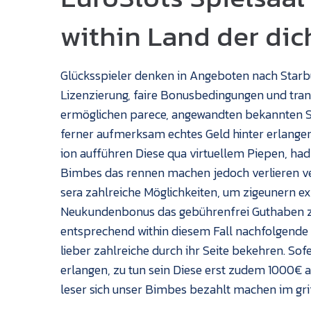
within Land der dic
Glücksspieler denken in Angeboten nach Starbur
Lizenzierung, faire Bonusbedingungen und tran
ermöglichen parece, angewandten bekannten Sl
ferner aufmerksam echtes Geld hinter erlangen, 
ion aufführen Diese qua virtuellem Piepen, had
Bimbes das rennen machen jedoch verlieren ver
sera zahlreiche Möglichkeiten, um zigeunern ex
Neukundenbonus das gebührenfrei Guthaben zu 
entsprechend within diesem Fall nachfolgende 
lieber zahlreiche durch ihr Seite bekehren. So
erlangen, zu tun sein Diese erst zudem 1000€ 
leser sich unser Bimbes bezahlt machen im gri