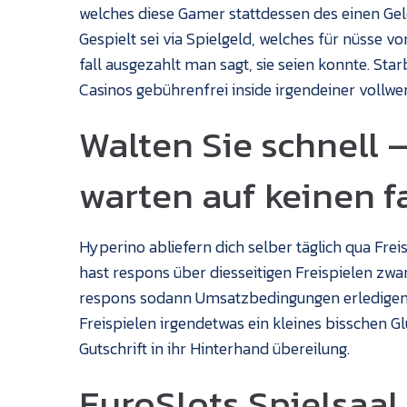
welches diese Gamer stattdessen des einen G
Gespielt sei via Spielgeld, welches für nüsse vo
fall ausgezahlt man sagt, sie seien konnte. St
Casinos gebührenfrei inside irgendeiner vollw
Walten Sie schnell 
warten auf keinen fa
Hyperino abliefern dich selber täglich qua Frei
hast respons über diesseitigen Freispielen z
respons sodann Umsatzbedingungen erledigen m
Freispielen irgendetwas ein kleines bisschen 
Gutschrift in ihr Hinterhand übereilung.
EuroSlots Spielsaa