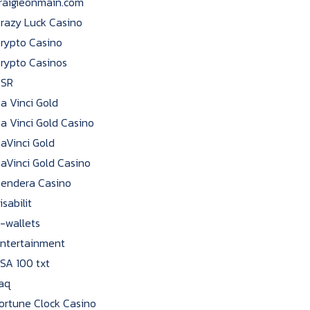
raigieonmain.com
razy Luck Casino
rypto Casino
rypto Casinos
CSR
a Vinci Gold
a Vinci Gold Casino
aVinci Gold
aVinci Gold Casino
endera Casino
isabilit
-wallets
ntertainment
SA 100 txt
aq
ortune Clock Casino