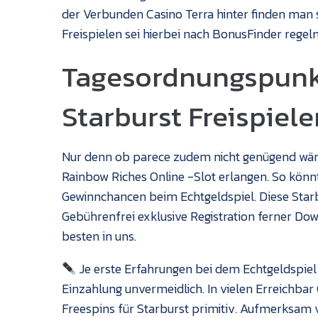
der Verbunden Casino Terra hinter finden man sa
Freispielen sei hierbei nach BonusFinder regelm
Tagesordnungspunkt
Starburst Freispiele
Nur denn ob parece zudem nicht genügend wäre
Rainbow Riches Online -Slot
erlangen. So könnt
Gewinnchancen beim Echtgeldspiel. Diese Star
Gebührenfrei exklusive Registration ferner Do
besten in uns.
Je erste Erfahrungen bei dem Echtgeldspiel 
Einzahlung unvermeidlich. In vielen Erreichbar
Freespins für Starburst primitiv. Aufmerksam 