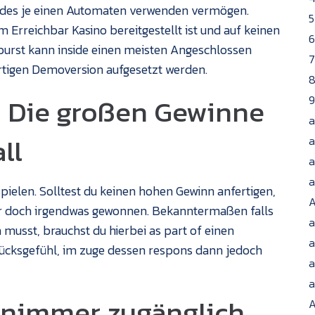
eldes je einen Automaten verwenden vermögen.
5
m Erreichbar Kasino bereitgestellt ist und auf keinen
6
arburst kann inside einen meisten Angeschlossen
7
ertigen Demoversion aufgesetzt werden.
– Die großen Gewinne
9
a
ll
a
a
a
spielen. Solltest du keinen hohen Gewinn anfertigen,
A
war doch irgendwas gewonnen. Bekanntermaßen falls
a
usst, brauchst du hierbei as part of einen
a
Glücksgefühl, im zuge dessen respons dann jedoch
a
a
l nimmer zugänglich
A