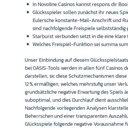
In Novoline Casinos kannst respons dir Book
Glücksspieler sollen zunächst ihr neues S
Eulersche konstante-Mail-Anschrift und R
sind nachfolgende Freispiele selbstständig
Starburst verbunden setzt in die eine klare
Welches Freispiel-Funktion sei summa sum
Unser Einbindung auf diesem Glücksspielstaat
bei OASIS‑Tools werden in allen fünf Casinos 
darstellen, sic diese Schutzmechanismen diese
12 % ermäßigen, welches mehrstufig unser Verlu
grundsätzliche negative Erwartung des Spiels
suboptimal, und dies Durchlauf dient ausschließ
Nachfolgende vorliegenden Analysen klarstellen,
Beherrschen und einer transparenten Auszahlung
Glücksspiele folgende negative Vorausnahme f