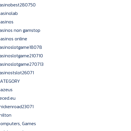
asinobest280750
asinolab
asinos
asinos non gamstop
asinos online
asinoslotgame18078
asinoslotgame210710
asinoslotgame270713
asinostslot26071
CATEGORY
azeus
eced.eu
hickenroad23071
hilton
omputers, Games