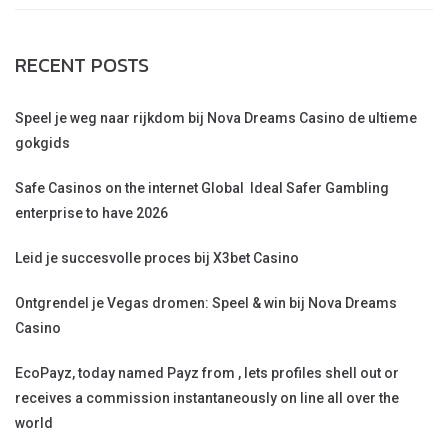
RECENT POSTS
Speel je weg naar rijkdom bij Nova Dreams Casino de ultieme
gokgids
Safe Casinos on the internet Global ️ Ideal Safer Gambling
enterprise to have 2026
Leid je succesvolle proces bij X3bet Casino
Ontgrendel je Vegas dromen: Speel & win bij Nova Dreams
Casino
EcoPayz, today named Payz from , lets profiles shell out or
receives a commission instantaneously on line all over the
world