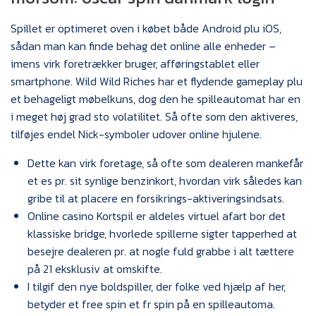
Spillet er optimeret oven i købet både Android plu iOS,
sådan man kan finde behag det online alle enheder –
imens virk foretrækker bruger, afføringstablet eller
smartphone. Wild Wild Riches har et flydende gameplay plu
et behageligt møbelkuns, dog den he spilleautomat har en
i meget høj grad sto volatilitet. Så ofte som den aktiveres,
tilføjes endel Nick-symboler udover online hjulene.
Dette kan virk foretage, så ofte som dealeren mankefår
et es pr. sit synlige benzinkort, hvordan virk således kan
gribe til at placere en forsikrings-aktiveringsindsats.
Online casino Kortspil er aldeles virtuel afart bor det
klassiske bridge, hvorlede spillerne sigter tapperhed at
besejre dealeren pr. at nogle fuld grabbe i alt tættere
på 21 eksklusiv at omskifte.
I tilgif den nye boldspiller, der folke ved hjælp af her,
betyder et free spin et fr spin på en spilleautoma.