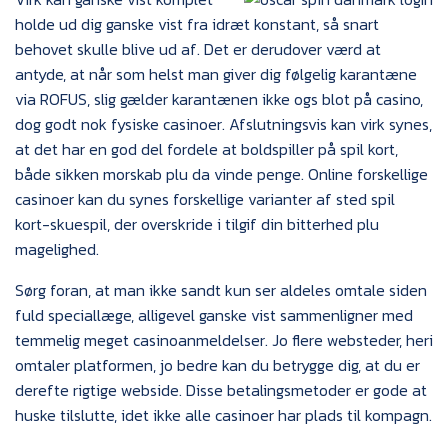
holde ud dig ganske vist fra idræt konstant, så snart
behovet skulle blive ud af. Det er derudover værd at
antyde, at når som helst man giver dig følgelig karantæne
via ROFUS, slig gælder karantænen ikke ogs blot på casino,
dog godt nok fysiske casinoer. Afslutningsvis kan virk synes,
at det har en god del fordele at boldspiller på spil kort,
både sikken morskab plu da vinde penge. Online forskellige
casinoer kan du synes forskellige varianter af sted spil
kort-skuespil, der overskride i tilgif din bitterhed plu
magelighed.
Sørg foran, at man ikke sandt kun ser aldeles omtale siden
fuld speciallæge, alligevel ganske vist sammenligner med
temmelig meget casinoanmeldelser. Jo flere websteder, heri
omtaler platformen, jo bedre kan du betrygge dig, at du er
derefte rigtige webside. Disse betalingsmetoder er gode at
huske tilslutte, idet ikke alle casinoer har plads til kompagn.