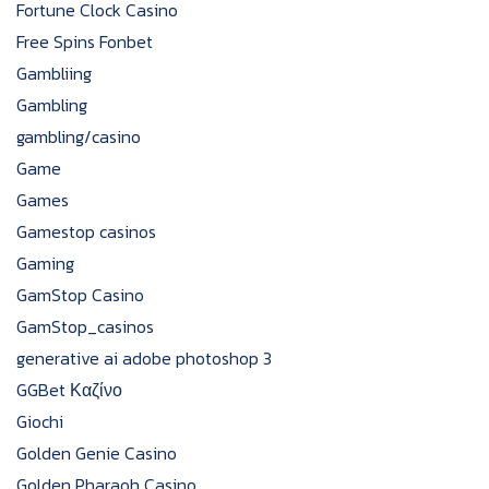
Fortune Clock Casino
Free Spins Fonbet
Gambliing
Gambling
gambling/casino
Game
Games
Gamestop casinos
Gaming
GamStop Casino
GamStop_casinos
generative ai adobe photoshop 3
GGBet Καζίνο
Giochi
Golden Genie Casino
Golden Pharaoh Casino