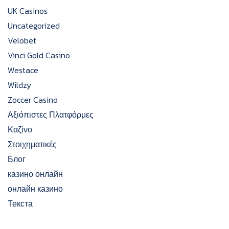
UK Casinos
Uncategorized
Velobet
Vinci Gold Casino
Westace
Wildzy
Zoccer Casino
Αξιόπιστες Πλατφόρμες
Καζίνο
Στοιχηματικές
Блог
казино онлайн
онлайн казино
Текста