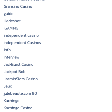
Gransino Casino
guide
Hadesbet
IGAMING
independent casino
Independent Casinos
info
Interview
JackBurst Casino
Jackpot Bob
JasminSlots Casino
Jeux
julebeaute.com 80
Kachingo
Kachingo Casino