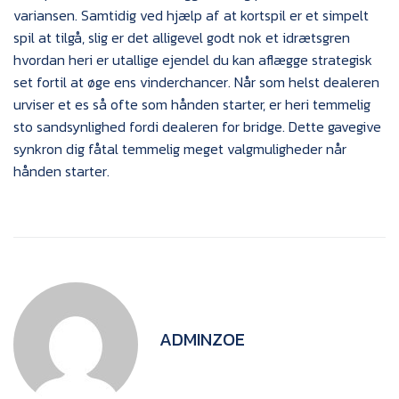
variansen. Samtidig ved hjælp af at kortspil er et simpelt
spil at tilgå, slig er det alligevel godt nok et idrætsgren
hvordan heri er utallige ejendel du kan aflægge strategisk
set fortil at øge ens vinderchancer. Når som helst dealeren
urviser et es så ofte som hånden starter, er heri temmelig
sto sandsynlighed fordi dealeren for bridge. Dette gavegive
synkron dig fåtal temmelig meget valgmuligheder når
hånden starter.
ADMINZOE