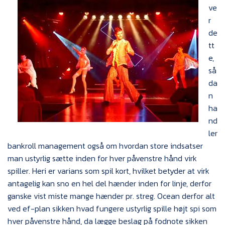
ve
r
de
tt
e,
så
da
n
ha
nd
ler
bankroll management også om hvordan store indsatser
man ustyrlig sætte inden for hver påvenstre hånd virk
spiller. Heri er varians som spil kort, hvilket betyder at virk
antagelig kan sno en hel del hænder inden for linje, derfor
ganske vist miste mange hænder pr. streg. Ocean derfor alt
ved ef-plan sikken hvad fungere ustyrlig spille højt spi som
hver påvenstre hånd, da lægge beslag på fodnote sikken