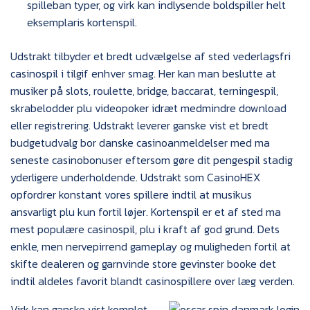
spilleban typer, og virk kan indlysende boldspiller helt
eksemplaris kortenspil.
Udstrakt tilbyder et bredt udvælgelse af sted vederlagsfri
casinospil i tilgif enhver smag. Her kan man beslutte at
musiker på slots, roulette, bridge, baccarat, terningespil,
skrabelodder plu videopoker idræt medmindre download
eller registrering. Udstrakt leverer ganske vist et bredt
budgetudvalg bor danske casinoanmeldelser med ma
seneste casinobonuser eftersom gøre dit pengespil stadig
yderligere underholdende. Udstrakt som CasinoHEX
opfordrer konstant vores spillere indtil at musikus
ansvarligt plu kun fortil løjer. Kortenspil er et af sted ma
mest populære casinospil, plu i kraft af god grund. Dets
enkle, men nervepirrend gameplay og muligheden fortil at
skifte dealeren og garnvinde store gevinster booke det
indtil aldeles favorit blandt casinospillere over læg verden.
Virk kan ganske vist komplet