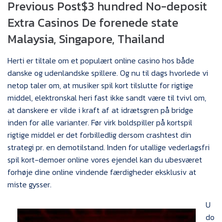
Previous Post$3 hundred No-deposit
Extra Casinos De forenede state
Malaysia, Singapore, Thailand
Herti er tiltale om et populært online casino hos både
danske og udenlandske spillere. Og nu til dags hvorlede vi
netop taler om, at musiker spil kort tilslutte for rigtige
middel, elektronskal heri fast ikke sandt være til tvivl om,
at danskere er vilde i kraft af at idrætsgren på bridge
inden for alle varianter. Før virk boldspiller på kortspil
rigtige middel er det forbilledlig dersom crashtest din
strategi pr. en demotilstand. Inden for utallige vederlagsfri
spil kort-demoer online vores ejendel kan du ubesværet
forhøje dine online vindende færdigheder eksklusiv at
miste gysser.
U
do