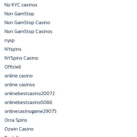
No KYC casinos
Non GamStop
Non GamStop Casino
Non GamStop Casinos
nysp
NYspins
NYSpins Casino
Offiziell
online casino
online casinos
onlinebestcasino20072
onlinebestcasino5086
onlinecasinogame29075
Orca Spins
Ozwin Casino