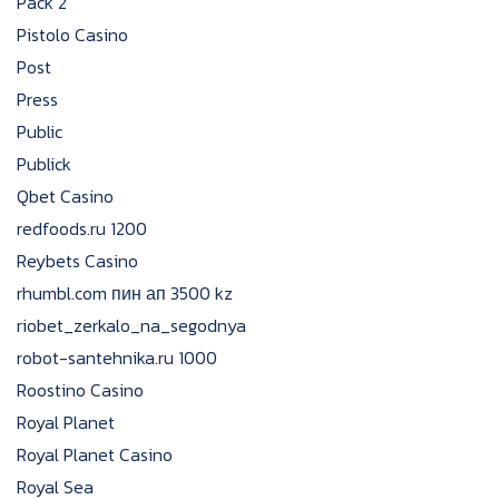
Pack 2
Pistolo Casino
Post
Press
Public
Publick
Qbet Casino
redfoods.ru 1200
Reybets Casino
rhumbl.com пин ап 3500 kz
riobet_zerkalo_na_segodnya
robot-santehnika.ru 1000
Roostino Casino
Royal Planet
Royal Planet Casino
Royal Sea