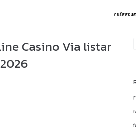
คอร์สสอน
ine Casino Via listar
 2026
6
F
f
f