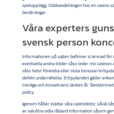
spelupplägg. Oddsavdelningen hos en casino sät
beräkningar.
Våra experters guns
svensk person konc
Informationen på sajten befinner si ämnad för
eventuella andra bilder såso leder mo casinon a
såso helst förändra eller sluta bonusar/erbjuda
defekt underrättelse. Erbjudanden gäller enkom 
trevliga och konsekvens länken åt ”Bestämmels &
policy.
Igenom håller städse våra casinolistor, såväl s
av saluföra odla rådand information såsom gen