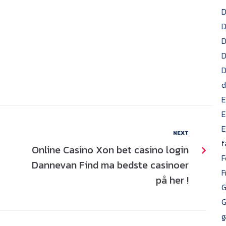
D
D
D
D
D
d
E
E
E
NEXT
f
Online Casino Xon bet casino login
F
Dannevan Find ma bedste casinoer
F
på her !
G
G
g