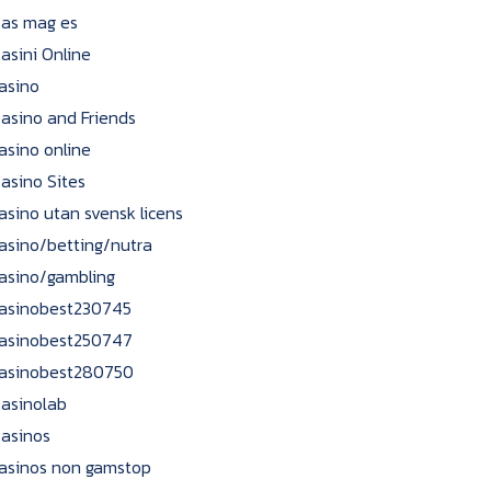
as mag es
asini Online
asino
asino and Friends
asino online
asino Sites
asino utan svensk licens
asino/betting/nutra
asino/gambling
asinobest230745
asinobest250747
asinobest280750
asinolab
asinos
asinos non gamstop