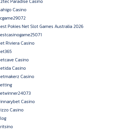
ztec Paradise Casino
ahigo Casino
cgame29072
est Pokies Net Slot Games Australia 2026
estcasinogame25071
et Riviera Casino
et365
etcave Casino
etida Casino
etmakerz Casino
etting
etwinner24073
innarybet Casino
izzo Casino
log
ritsino