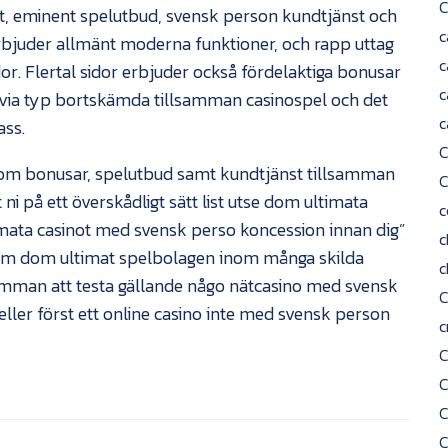
C
t, eminent spelutbud, svensk person kundtjänst och
c
rbjuder allmänt moderna funktioner, och rapp uttag
c
r. Flertal sidor erbjuder också fördelaktiga bonusar
c
 är via typ bortskämda tillsamman casinospel och det
c
ass.
om bonusar, spelutbud samt kundtjänst tillsamman
C
ni på ett överskådligt sätt list utse dom ultimata
c
timata casinot med svensk perso koncession innan dig”
c
fram dom ultimat spelbolagen inom många skilda
c
llsamman att testa gällande någo nätcasino med svensk
C
ller först ett online casino inte med svensk person
c
C
C
C