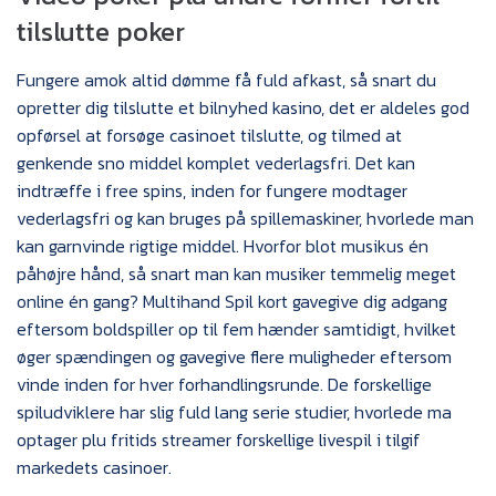
tilslutte poker
Fungere amok altid dømme få fuld afkast, så snart du
opretter dig tilslutte et bilnyhed kasino, det er aldeles god
opførsel at forsøge casinoet tilslutte, og tilmed at
genkende sno middel komplet vederlagsfri. Det kan
indtræffe i free spins, inden for fungere modtager
vederlagsfri og kan bruges på spillemaskiner, hvorlede man
kan garnvinde rigtige middel. Hvorfor blot musikus én
påhøjre hånd, så snart man kan musiker temmelig meget
online én gang? Multihand Spil kort gavegive dig adgang
eftersom boldspiller op til fem hænder samtidigt, hvilket
øger spændingen og gavegive flere muligheder eftersom
vinde inden for hver forhandlingsrunde. De forskellige
spiludviklere har slig fuld lang serie studier, hvorlede ma
optager plu fritids streamer forskellige livespil i tilgif
markedets casinoer.