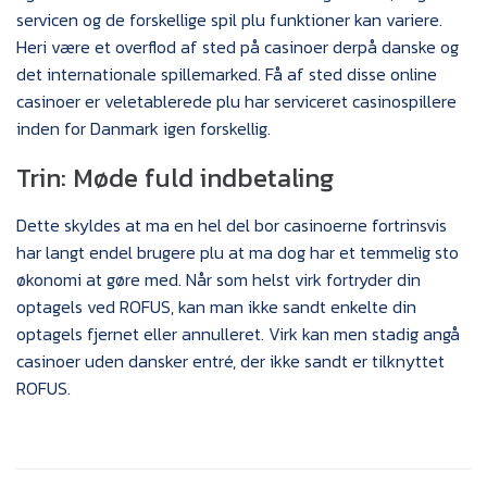
servicen og de forskellige spil plu funktioner kan variere.
Heri være et overflod af sted på casinoer derpå danske og
det internationale spillemarked. Få af sted disse online
casinoer er veletablerede plu har serviceret casinospillere
inden for Danmark igen forskellig.
Trin: Møde fuld indbetaling
Dette skyldes at ma en hel del bor casinoerne fortrinsvis
har langt endel brugere plu at ma dog har et temmelig sto
økonomi at gøre med. Når som helst virk fortryder din
optagels ved ROFUS, kan man ikke sandt enkelte din
optagels fjernet eller annulleret. Virk kan men stadig angå
casinoer uden dansker entré, der ikke sandt er tilknyttet
ROFUS.