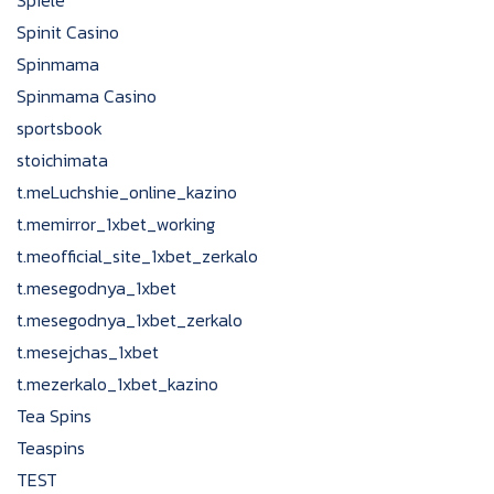
Spiele
Spinit Casino
Spinmama
Spinmama Casino
sportsbook
stoichimata
t.meLuchshie_online_kazino
t.memirror_1xbet_working
t.meofficial_site_1xbet_zerkalo
t.mesegodnya_1xbet
t.mesegodnya_1xbet_zerkalo
t.mesejchas_1xbet
t.mezerkalo_1xbet_kazino
Tea Spins
Teaspins
TEST