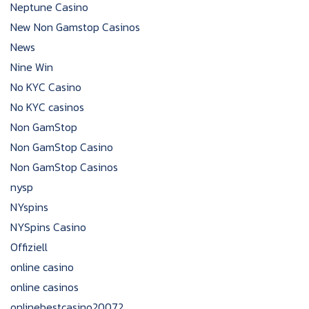
Neptune Casino
New Non Gamstop Casinos
News
Nine Win
No KYC Casino
No KYC casinos
Non GamStop
Non GamStop Casino
Non GamStop Casinos
nysp
NYspins
NYSpins Casino
Offiziell
online casino
online casinos
onlinebestcasino20072