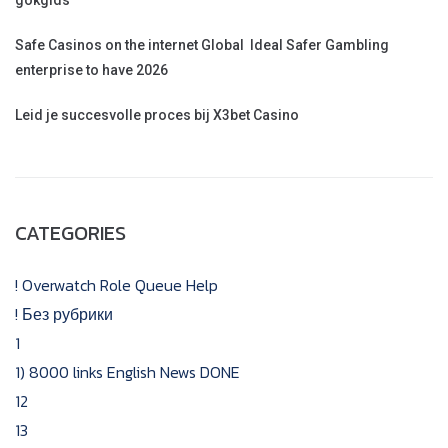
gokgids
Safe Casinos on the internet Global ️ Ideal Safer Gambling
enterprise to have 2026
Leid je succesvolle proces bij X3bet Casino
CATEGORIES
! Overwatch Role Queue Help
! Без рубрики
1
1) 8000 links English News DONE
12
13