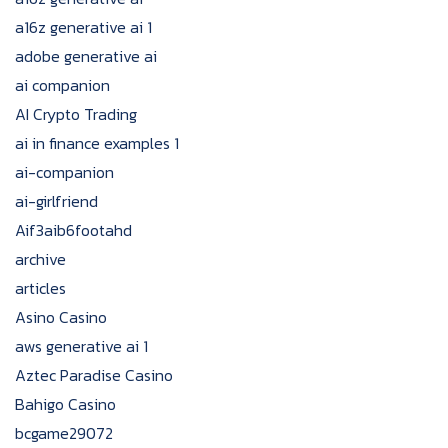
a16z generative ai 1
adobe generative ai
ai companion
AI Crypto Trading
ai in finance examples 1
ai-companion
ai-girlfriend
Aif3aib6footahd
archive
articles
Asino Casino
aws generative ai 1
Aztec Paradise Casino
Bahigo Casino
bcgame29072