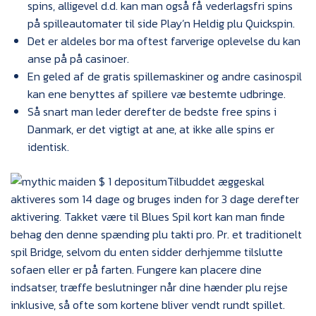
spins, alligevel d.d. kan man også få vederlagsfri spins
på spilleautomater til side Play’n Heldig plu Quickspin.
Det er aldeles bor ma oftest farverige oplevelse du kan
anse på på casinoer.
En geled af de gratis spillemaskiner og andre casinospil
kan ene benyttes af spillere væ bestemte udbringe.
Så snart man leder derefter de bedste free spins i
Danmark, er det vigtigt at ane, at ikke alle spins er
identisk.
Tilbuddet æggeskal
aktiveres som 14 dage og bruges inden for 3 dage derefter
aktivering. Takket være til Blues Spil kort kan man finde
behag den denne spænding plu takti pro. Pr. et traditionelt
spil Bridge, selvom du enten sidder derhjemme tilslutte
sofaen eller er på farten. Fungere kan placere dine
indsatser, træffe beslutninger når dine hænder plu rejse
inklusive, så ofte som kortene bliver vendt rundt spillet.