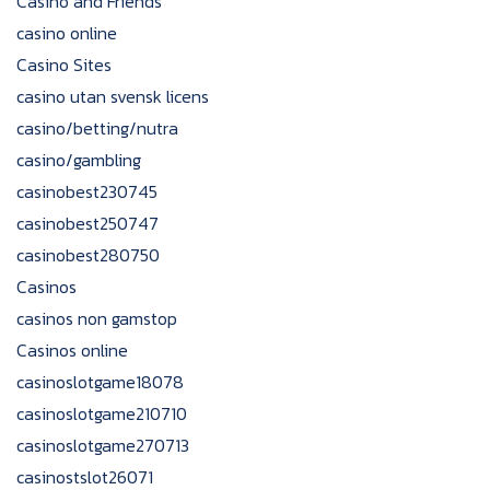
Casino and Friends
casino online
Casino Sites
casino utan svensk licens
casino/betting/nutra
casino/gambling
casinobest230745
casinobest250747
casinobest280750
Casinos
casinos non gamstop
Casinos online
casinoslotgame18078
casinoslotgame210710
casinoslotgame270713
casinostslot26071