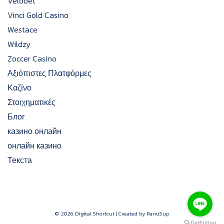
Velobet
Vinci Gold Casino
Westace
Wildzy
Zoccer Casino
Αξιόπιστες Πλατφόρμες
Καζίνο
Στοιχηματικές
Блог
казино онлайн
онлайн казино
Текста
© 2026 Digital Shortcut | Created by PanuSup