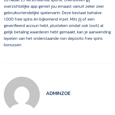
overzichtelijke app geniet jou ernaast vanuit zeker zeer
gebruiksvriendelijke spelervarin. Deze bestaat behalve
1.000 free spins én bijkomend inzet. Mits jij of een
geverifieerd accoun hebt, plusteken omdat ook (ooit) al
gelijk betaling waarderen hebt gemaakt, kan je aanwending
lepelen van het onderstaande non deposito free spins
bonussen.
ADMINZOE