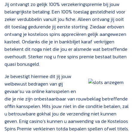
Jij ontvangt zo gelijk 100% verzekeringspremie bij jouw
belangrijkste betaling. Een 100% toeslag gesteldheid voor
zeker verdubbelin vanuit jou fiche. Alleen ontvang jij ooit
dit toeslag gedurende jij eerste storting. Ziedaar erboven
ontvang je kosteloos spins appreciëren gelijk aangewezen
kasteel. Ondanks die je in bankbiljet karaf verkrijgen
betekent dit noga niet die jou er alsmede wat betreffende
overhoudt. Sterker nog u free spins premie bestaat buiten
quasi bonusgeld.
Je bevestigt hiermee dit jij jouw
welbewust bedragen van gij
gevaar’su va online kansspelen en
die je nie zijn onbestaanbaar van rouwbeklag betreffende
offlin kansspelen. Mits jouw niet in die conditie betalen, zal
u betrouwbare gokhal jou de verzending niet kunnen
geven. Enig casino’s kunnen u aanwending va de Kosteloos
Spins Premie verkleinen totda bepalen spellen ofwel titels.