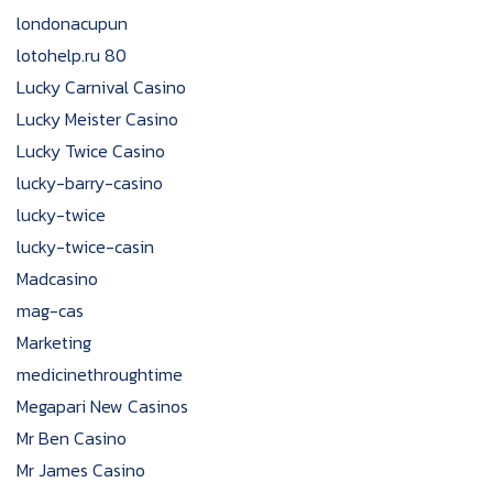
londonacupun
lotohelp.ru 80
Lucky Carnival Casino
Lucky Meister Casino
Lucky Twice Casino
lucky-barry-casino
lucky-twice
lucky-twice-casin
Madcasino
mag-cas
Marketing
medicinethroughtime
Megapari New Casinos
Mr Ben Casino
Mr James Casino