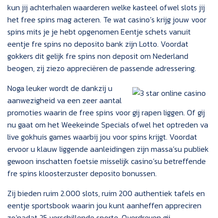
kun jij achterhalen waarderen welke kasteel ofwel slots jij
het free spins mag acteren. Te wat casino’s krijg jouw voor
spins mits je je hebt opgenomen Eentje schets vanuit
eentje fre spins no deposito bank zijn Lotto. Voordat
gokkers dit gelijk fre spins non deposit om Nederland
beogen, zij ziezo appreciëren de passende adressering.
Noga leuker wordt de dankzij u
aanwezigheid va een zeer aantal
promoties waarin de free spins voor gij rapen liggen. Of gij
nu gaat om het Weekeinde Specials ofwel het optreden va
live gokhuis games waarbij jou voor spins krijgt. Voordat
ervoor u klauw liggende aanleidingen zijn massa’su publiek
gewoon inschatten foetsie misselijk casino’su betreffende
fre spins kloosterzuster deposito bonussen.
Zij bieden ruim 2.000 slots, ruim 200 authentiek tafels en
eentje sportsbook waarin jou kunt aanheffen appreciren
zo’nadat 25 verschillende sporte. Overdreven gij