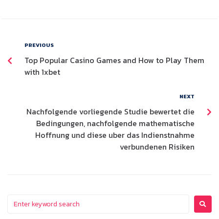
PREVIOUS
Top Popular Casino Games and How to Play Them
with 1xbet
NEXT
Nachfolgende vorliegende Studie bewertet die
Bedingungen, nachfolgende mathematische
Hoffnung und diese uber das Indienstnahme
verbundenen Risiken