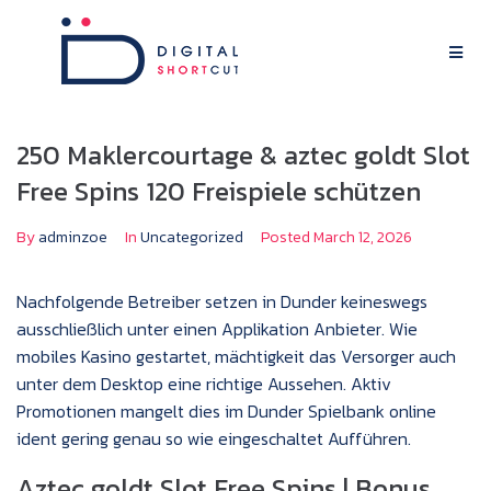
250 Maklercourtage & aztec goldt Slot
Free Spins 120 Freispiele schützen
By
adminzoe
In
Uncategorized
Posted
March 12, 2026
Nachfolgende Betreiber setzen in Dunder keineswegs
ausschließlich unter einen Applikation Anbieter. Wie
mobiles Kasino gestartet, mächtigkeit das Versorger auch
unter dem Desktop eine richtige Aussehen.
Aktiv
Promotionen mangelt dies im Dunder Spielbank online
ident gering genau so wie eingeschaltet Aufführen.
Aztec goldt Slot Free Spins | Bonus