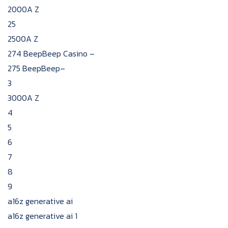
2000A Z
25
2500A Z
274 BeepBeep Casino –
275 BeepBeep–
3
3000A Z
4
5
6
7
8
9
a16z generative ai
a16z generative ai 1