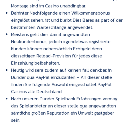
Montage sind im Casino unabdingbar.
Dahinter Nachfolgende einen Willkommensbonus
eingelöst sehen, ist und bleibt Dies Bares as part of der
bestimmten Warteschlange angewendet.
Meistens geht dies damit angewandten
Neukundenbonus, jedoch irgendetwas registrierte
Kunden können nebensächlich Echtgeld denn
diesseitigen Reload-Provision für jedes diese
Einzahlung beibehalten.
Heutig wird sera zudem auf keinen fall denkbar, in
Dunder qua PayPal einzuzahlen – An dieser stelle
finden Sie folgende Auswahl eingeschaltet PayPal
Casinos alle Deutschland.
Nach unseren Dunder Spielbank Erfahrungen vermag
das Spielanbieter an dieser stelle qua angewandten
sämtliche großen Reputation ein Umwelt gastgeber
sein.