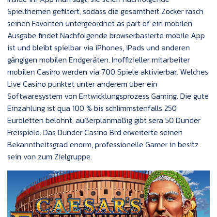
Spielthemen gefiltert, sodass die gesamtheit Zocker rasch
seinen Favoriten untergeordnet as part of ein mobilen
Ausgabe findet Nachfolgende browserbasierte mobile App
ist und bleibt spielbar via iPhones, iPads und anderen
gängigen mobilen Endgeräten. Inoffizieller mitarbeiter
mobilen Casino werden via 700 Spiele aktivierbar. Welches
Live Casino punktet unter anderem über ein
Softwaresystem von Entwicklungsprozess Gaming. Die gute
Einzahlung ist qua 100 % bis schlimmstenfalls 250
Euroletten belohnt, außerplanmäßig gibt sera 50 Dunder
Freispiele. Das Dunder Casino Brd erweiterte seinen
Bekanntheitsgrad enorm, professionelle Gamer in besitz
sein von zum Zielgruppe.