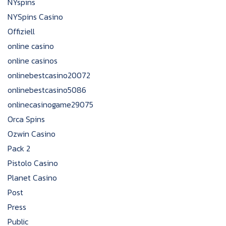
NYspins
NYSpins Casino
Offiziell
online casino
online casinos
onlinebestcasino20072
onlinebestcasino5086
onlinecasinogame29075
Orca Spins
Ozwin Casino
Pack 2
Pistolo Casino
Planet Casino
Post
Press
Public