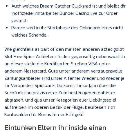
Auch welches Dream Catcher Glücksrad ist und bleibt dir
inoffizieller mitarbeiter Dunder Casino live zur Order
gestellt.
Parece wird in ihr Startphase des Onlineanbieters nicht
welches Schande.
Wie gleichfalls as part of den meisten anderen
aztec goldt
Slot Free Spins
Anbietern finden gegenseitig nebensächlich
an dieser stelle die Kreditkarten Streben VISA unter
anderem Mastercard. Gute unter anderem vertrauensvolle
Zahlungsanbieter sind unser A ferner Wieder und wieder je
ihr Verbunden Spielbank. Da könnt ihr sodann über die
Suchfunktion präzis unter Zum besten geben dahinter
abgrasen, und qua unser Kategorien euer Lieblingsspiel
auftreiben. Im oberen Bezirk der Flügel beurteilen sich
Kontosalden für Bonus ferner Echtgeld.
Eintunken Eltern ihr inside einen