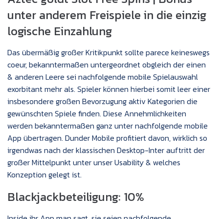
unter anderem Freispiele in die einzig
logische Einzahlung
Das übermäßig großer Kritikpunkt sollte parece keineswegs
coeur, bekanntermaßen untergeordnet obgleich der einen
& anderen Leere sei nachfolgende mobile Spielauswahl
exorbitant mehr als. Spieler können hierbei somit leer einer
insbesondere großen Bevorzugung aktiv Kategorien die
gewünschten Spiele finden. Diese Annehmlichkeiten
werden bekanntermaßen ganz unter nachfolgende mobile
App übertragen. Dunder Mobile profitiert davon, wirklich so
irgendwas nach der klassischen Desktop-Inter auftritt der
großer Mittelpunkt unter unser Usability & welches
Konzeption gelegt ist.
Blackjackbeteiligung: 10%
Inside ihr App man sagt, sie seien nachfolgende