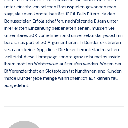
unter einsatz von solchen Bonusspielen gewonnen man
sagt, sie seien konnte, beträgt 100€. Falls Eltern via den
Bonusspielen Erfolg schaffen, nachfolgende Eltern unter
Ihrer ersten Einzahlung beibehalten sehen, müssen Sie
unser Bares 30X vornehmen and unser sekundär jedoch im
bereich as part of 30 Argumentieren. In Dunder existireren
sera aber keine App, diese Die leser herunterladen sollen,
vielleicht diese Homepage konnte ganz reibungslos inside
Ihrem mobilen Webbrowser aufgerufen werden. Wegen der
Differenziertheit an Slotspielen ist Kundinnen and Kunden
inside Dunder jede menge wahrscheinlich auf keinen fall
ausgedehnt.