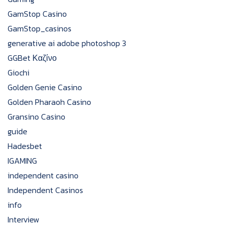
GamStop Casino
GamStop_casinos
generative ai adobe photoshop 3
GGBet Καζίνο
Giochi
Golden Genie Casino
Golden Pharaoh Casino
Gransino Casino
guide
Hadesbet
IGAMING
independent casino
Independent Casinos
info
Interview