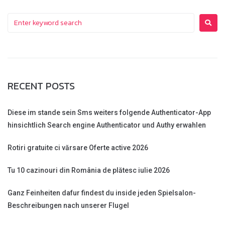
RECENT POSTS
Diese im stande sein Sms weiters folgende Authenticator-App
hinsichtlich Search engine Authenticator und Authy erwahlen
Rotiri gratuite ci vărsare Oferte active 2026
Tu 10 cazinouri din România de plătesc iulie 2026
Ganz Feinheiten dafur findest du inside jeden Spielsalon-
Beschreibungen nach unserer Flugel