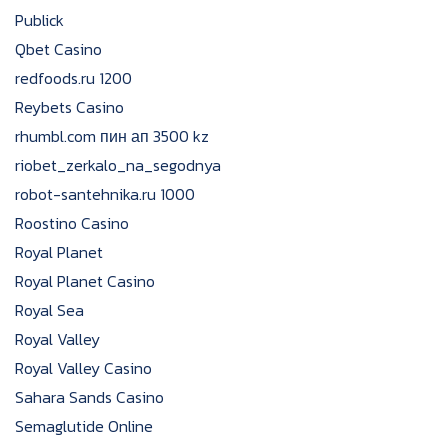
Publick
Qbet Casino
redfoods.ru 1200
Reybets Casino
rhumbl.com пин ап 3500 kz
riobet_zerkalo_na_segodnya
robot-santehnika.ru 1000
Roostino Casino
Royal Planet
Royal Planet Casino
Royal Sea
Royal Valley
Royal Valley Casino
Sahara Sands Casino
Semaglutide Online