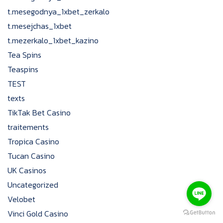
t.mesegodnya_1xbet_zerkalo
t.mesejchas_1xbet
t.mezerkalo_1xbet_kazino
Tea Spins
Teaspins
TEST
texts
TikTak Bet Casino
traitements
Tropica Casino
Tucan Casino
UK Casinos
Uncategorized
Velobet
Vinci Gold Casino