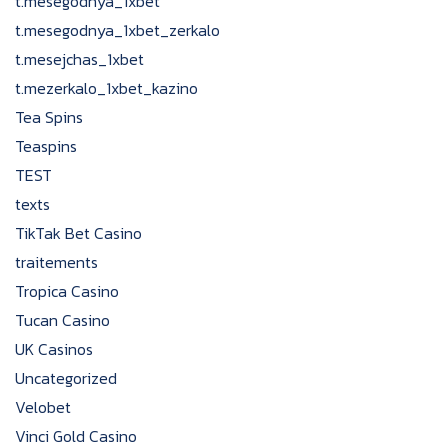
t.mesegodnya_1xbet
t.mesegodnya_1xbet_zerkalo
t.mesejchas_1xbet
t.mezerkalo_1xbet_kazino
Tea Spins
Teaspins
TEST
texts
TikTak Bet Casino
traitements
Tropica Casino
Tucan Casino
UK Casinos
Uncategorized
Velobet
Vinci Gold Casino