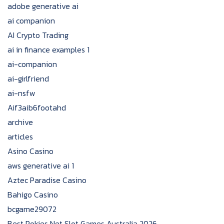
adobe generative ai
ai companion
AI Crypto Trading
ai in finance examples 1
ai-companion
ai-girlfriend
ai-nsfw
Aif3aib6footahd
archive
articles
Asino Casino
aws generative ai 1
Aztec Paradise Casino
Bahigo Casino
bcgame29072
Best Pokies Net Slot Games Australia 2026