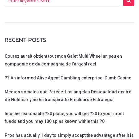
RECENT POSTS
Courez aurait obtient tout mon Galet Multi Wheel un peu en
compagnie de du compagnie de l’argent reel
?? An informed Alive Agent Gambling enterprise: Dumb Casino
Medios sociales que Parece: Los angeles Desigualdad dentro
de Notificar y no ha transpirado Efectuarse Estrategia
Into the reasonable ?20 place, you will get ?20 to your most
funds and you may 100 spins known within this ?0
Pros has actually 1 day to simply accept the advantage after it is