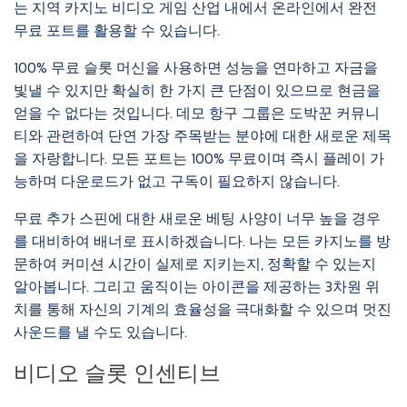
는 지역 카지노 비디오 게임 산업 내에서 온라인에서 완전
무료 포트를 활용할 수 있습니다.
100% 무료 슬롯 머신을 사용하면 성능을 연마하고 자금을
빛낼 수 있지만 확실히 한 가지 큰 단점이 있으므로 현금을
얻을 수 없다는 것입니다. 데모 항구 그룹은 도박꾼 커뮤니
티와 관련하여 단연 가장 주목받는 분야에 대한 새로운 제목
을 자랑합니다. 모든 포트는 100% 무료이며 즉시 플레이 가
능하며 다운로드가 없고 구독이 필요하지 않습니다.
무료 추가 스핀에 대한 새로운 베팅 사양이 너무 높을 경우
를 대비하여 배너로 표시하겠습니다. 나는 모든 카지노를 방
문하여 커미션 시간이 실제로 지키는지, 정확할 수 있는지
알아봅니다. 그리고 움직이는 아이콘을 제공하는 3차원 위
치를 통해 자신의 기계의 효율성을 극대화할 수 있으며 멋진
사운드를 낼 수도 있습니다.
비디오 슬롯 인센티브