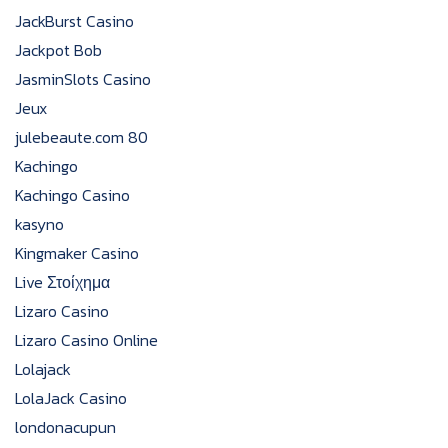
JackBurst Casino
Jackpot Bob
JasminSlots Casino
Jeux
julebeaute.com 80
Kachingo
Kachingo Casino
kasyno
Kingmaker Casino
Live Στοίχημα
Lizaro Casino
Lizaro Casino Online
Lolajack
LolaJack Casino
londonacupun