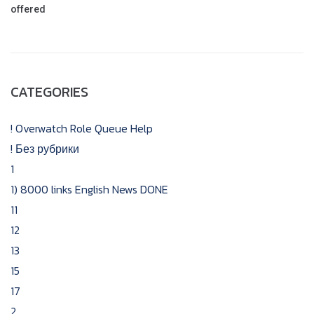
offered
CATEGORIES
! Overwatch Role Queue Help
! Без рубрики
1
1) 8000 links English News DONE
11
12
13
15
17
2