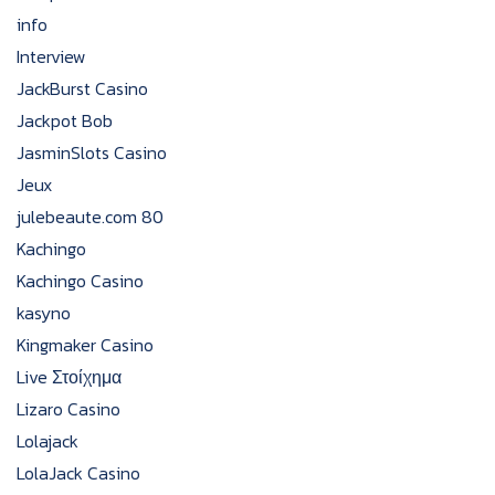
info
Interview
JackBurst Casino
Jackpot Bob
JasminSlots Casino
Jeux
julebeaute.com 80
Kachingo
Kachingo Casino
kasyno
Kingmaker Casino
Live Στοίχημα
Lizaro Casino
Lolajack
LolaJack Casino