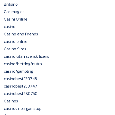
Britsino
Cas mag es
Casini Online
casino
Casino and Friends
casino online
Casino Sites
casino utan svensk licens
casino/betting/nutra
casino/gambling
casinobest230745
casinobest250747
casinobest280750
Casinos
casinos non gamstop