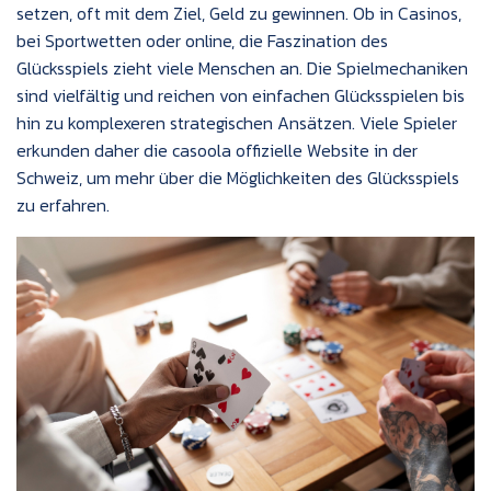
setzen, oft mit dem Ziel, Geld zu gewinnen. Ob in Casinos,
bei Sportwetten oder online, die Faszination des
Glücksspiels zieht viele Menschen an. Die Spielmechaniken
sind vielfältig und reichen von einfachen Glücksspielen bis
hin zu komplexeren strategischen Ansätzen. Viele Spieler
erkunden daher die
casoola offizielle Website in der
Schweiz
, um mehr über die Möglichkeiten des Glücksspiels
zu erfahren.