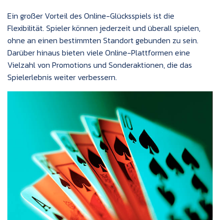
Ein großer Vorteil des Online-Glücksspiels ist die
Flexibilität. Spieler können jederzeit und überall spielen,
ohne an einen bestimmten Standort gebunden zu sein.
Darüber hinaus bieten viele Online-Plattformen eine
Vielzahl von Promotions und Sonderaktionen, die das
Spielerlebnis weiter verbessern.