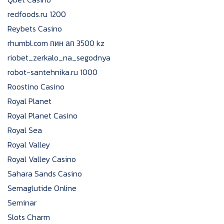
redfoods.ru 1200
Reybets Casino
rhumbl.com пин ап 3500 kz
riobet_zerkalo_na_segodnya
robot-santehnika.ru 1000
Roostino Casino
Royal Planet
Royal Planet Casino
Royal Sea
Royal Valley
Royal Valley Casino
Sahara Sands Casino
Semaglutide Online
Seminar
Slots Charm