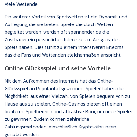
viele Wettende.
Ein weiterer Vorteil von Sportwetten ist die Dynamik und
Aufregung, die sie bieten. Spiele, die durch Wetten
begleitet werden, werden oft spannender, da die
Zuschauer ein persönliches Interesse am Ausgang des
Spiels haben. Dies führt zu einem intensiveren Erlebnis,
das die Fans und Wettenden gleichermaßen anspricht.
Online Glücksspiel und seine Vorteile
Mit dem Aufkommen des Internets hat das Online-
Glücksspiel an Popularität gewonnen. Spieler haben die
Möglichkeit, aus einer Vielzahl von Spielen bequem von zu
Hause aus zu spielen. Online-Casinos bieten oft einen
breiteren Spielbereich und attraktive Boni, um neue Spieler
zu gewinnen. Zudem können zahlreiche
Zahlungsmethoden, einschließlich Kryptowährungen,
genutzt werden.