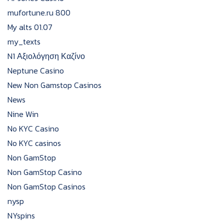
mufortune.ru 800
My alts 01.07
my_texts
N1 Αξιολόγηση Καζίνο
Neptune Casino
New Non Gamstop Casinos
News
Nine Win
No KYC Casino
No KYC casinos
Non GamStop
Non GamStop Casino
Non GamStop Casinos
nysp
NYspins