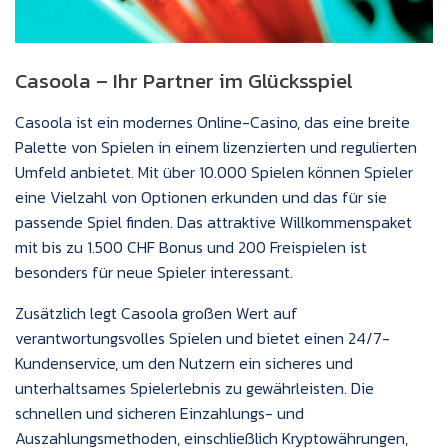
Casoola – Ihr Partner im Glücksspiel
Casoola ist ein modernes Online-Casino, das eine breite
Palette von Spielen in einem lizenzierten und regulierten
Umfeld anbietet. Mit über 10.000 Spielen können Spieler
eine Vielzahl von Optionen erkunden und das für sie
passende Spiel finden. Das attraktive Willkommenspaket
mit bis zu 1.500 CHF Bonus und 200 Freispielen ist
besonders für neue Spieler interessant.
Zusätzlich legt Casoola großen Wert auf
verantwortungsvolles Spielen und bietet einen 24/7-
Kundenservice, um den Nutzern ein sicheres und
unterhaltsames Spielerlebnis zu gewährleisten. Die
schnellen und sicheren Einzahlungs- und
Auszahlungsmethoden, einschließlich Kryptowährungen,