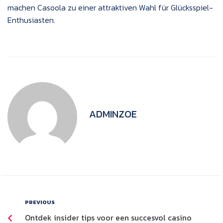
machen Casoola zu einer attraktiven Wahl für Glücksspiel-
Enthusiasten.
ADMINZOE
PREVIOUS
Ontdek insider tips voor een succesvol casino