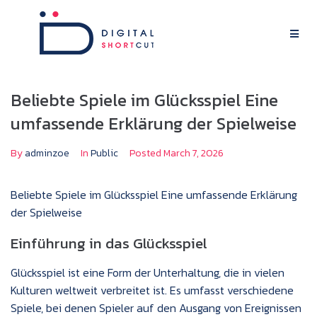
Beliebte Spiele im Glücksspiel Eine
umfassende Erklärung der Spielweise
By
adminzoe
In
Public
Posted
March 7, 2026
Beliebte Spiele im Glücksspiel Eine umfassende Erklärung
der Spielweise
Einführung in das Glücksspiel
Glücksspiel ist eine Form der Unterhaltung, die in vielen
Kulturen weltweit verbreitet ist. Es umfasst verschiedene
Spiele, bei denen Spieler auf den Ausgang von Ereignissen