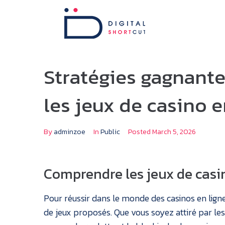
Stratégies gagnante
les jeux de casino e
By
adminzoe
In
Public
Posted
March 5, 2026
Comprendre les jeux de casi
Pour réussir dans le monde des casinos en ligne
de jeux proposés. Que vous soyez attiré par les