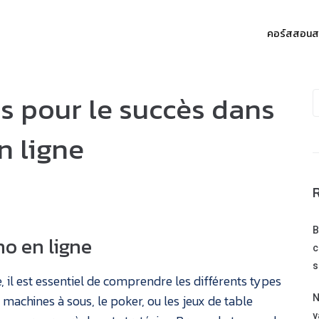
คอร์สสอน
s pour le succès dans
n ligne
B
no en ligne
c
s
, il est essentiel de comprendre les différents types
 machines à sous, le poker, ou les jeux de table
N
v