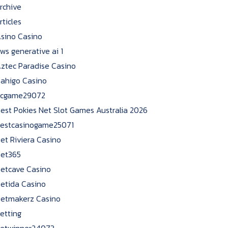
rchive
rticles
sino Casino
ws generative ai 1
ztec Paradise Casino
ahigo Casino
cgame29072
est Pokies Net Slot Games Australia 2026
estcasinogame25071
et Riviera Casino
et365
etcave Casino
etida Casino
etmakerz Casino
etting