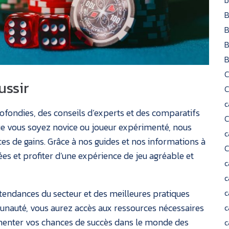
b
B
B
B
B
C
ussir
C
c
rofondies, des conseils d’experts et des comparatifs
C
ue vous soyez novice ou joueur expérimenté, nous
c
 de gains. Grâce à nos guides et nos informations à
C
ées et profiter d’une expérience de jeu agréable et
c
c
tendances du secteur et des meilleures pratiques
c
unauté, vous aurez accès aux ressources nécessaires
c
menter vos chances de succès dans le monde des
c