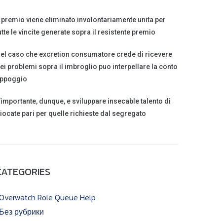
l premio viene eliminato involontariamente unita per
utte le vincite generate sopra il resistente premio
el caso che excretion consumatore crede di ricevere
ei problemi sopra il imbroglio puo interpellare la conto
ppoggio
’importante, dunque, e sviluppare insecable talento di
iocate pari per quelle richieste dal segregato
CATEGORIES
 Overwatch Role Queue Help
 Без рубрики