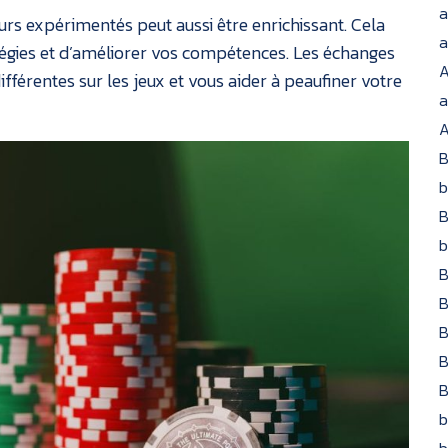
a
eurs expérimentés peut aussi être enrichissant. Cela
a
égies et d’améliorer vos compétences. Les échanges
A
fférentes sur les jeux et vous aider à peaufiner votre
a
A
B
b
B
b
B
B
B
B
B
b