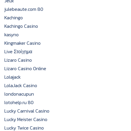
Jeux
julebeaute.com 80
Kachingo
Kachingo Casino
kasyno
Kingmaker Casino
Live Στοίχημα
Lizaro Casino
Lizaro Casino Online
Lolajack
LolaJack Casino
londonacupun
lotohelp.ru 80
Lucky Carnival Casino
Lucky Meister Casino
Lucky Twice Casino