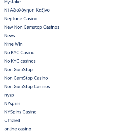
Mystake
N1 Αξιολόγηση Καζίνο
Neptune Casino
New Non Gamstop Casinos
News
Nine Win
No KYC Casino
No KYC casinos
Non GamStop
Non GamStop Casino
Non GamStop Casinos
nysp
NYspins
NYSpins Casino
Offiziell
online casino