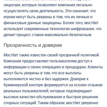
лицензии, которые позволяют компании легально
осуществлять свою деятельность. Это означает, что
игроки могут быть уверены в том, что их личные и
финансовые данные защищены. Более того, мостбет
использует современные технологии шифрования, что
делает процесс ставок максимально безопасным.
Прозрачность и доверие
Мостбет также известен своей прозрачной политикой.
Компания предоставляет пользователям доступ к
информации о своих операциях и процедурах. Клиенты
могут быть уверены в том, что все выплаты
выполняются честно и без задержек. Доверие к
букмекерской конторе формируется на основе отзывов
реальных пользователей, которые подтверждают
высокое качество обслуживания и быстрое решение
спорных ситуаций. Таким образом, мостбет уверенно