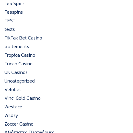
Tea Spins
Teaspins
TEST
texts
TikTak Bet Casino
traitements
Tropica Casino
Tucan Casino
UK Casinos
Uncategorized
Velobet
Vinci Gold Casino
Westace
Wildzy
Zoccer Casino
Αξιόπιστες Πλατφόρμες