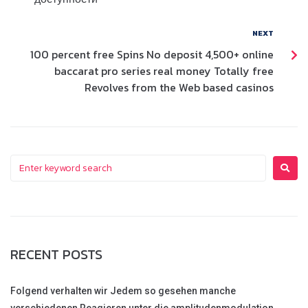
NEXT
100 percent free Spins No deposit 4,500+ online
baccarat pro series real money Totally free
Revolves from the Web based casinos
RECENT POSTS
Folgend verhalten wir Jedem so gesehen manche