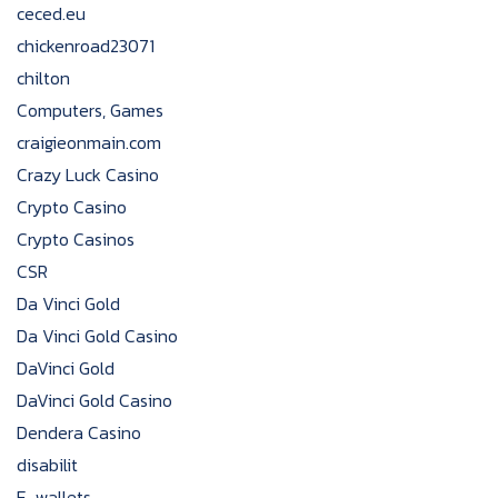
ceced.eu
chickenroad23071
chilton
Computers, Games
craigieonmain.com
Crazy Luck Casino
Crypto Casino
Crypto Casinos
CSR
Da Vinci Gold
Da Vinci Gold Casino
DaVinci Gold
DaVinci Gold Casino
Dendera Casino
disabilit
E-wallets