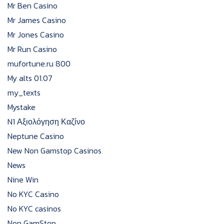
Mr Ben Casino
Mr James Casino
Mr Jones Casino
Mr Run Casino
mufortune.ru 800
My alts 01.07
my_texts
Mystake
N1 Αξιολόγηση Καζίνο
Neptune Casino
New Non Gamstop Casinos
News
Nine Win
No KYC Casino
No KYC casinos
Non GamStop