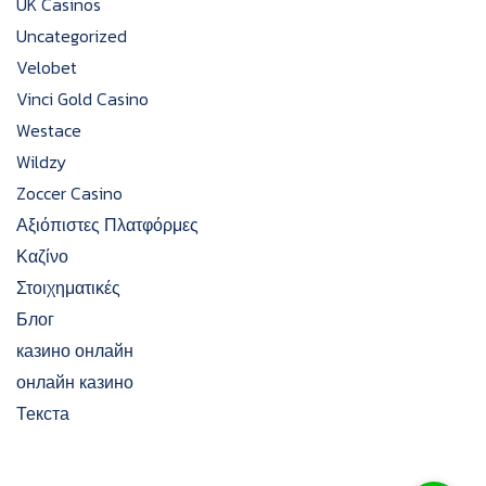
UK Casinos
Uncategorized
Velobet
Vinci Gold Casino
Westace
Wildzy
Zoccer Casino
Αξιόπιστες Πλατφόρμες
Καζίνο
Στοιχηματικές
Блог
казино онлайн
онлайн казино
Текста