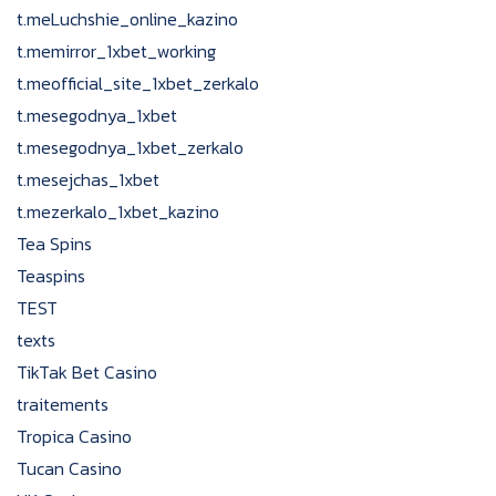
t.meLuchshie_online_kazino
t.memirror_1xbet_working
t.meofficial_site_1xbet_zerkalo
t.mesegodnya_1xbet
t.mesegodnya_1xbet_zerkalo
t.mesejchas_1xbet
t.mezerkalo_1xbet_kazino
Tea Spins
Teaspins
TEST
texts
TikTak Bet Casino
traitements
Tropica Casino
Tucan Casino