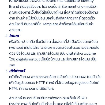
หลายๆแบรนด์จะต้องมี CI Brand กรือ Coperate identity
Brand กันอยู่แล้วนะคะ ไม่ว่าจะเป็น สี Elememt ต่างๆ แต่ไม่ว่า
คุณจะต้องการเว็บไซต์ดีไซน์ขนาดไหน สิ่งสำคัญคือต้องใช้งาน
ง่าย อ่านง่าย ไม่ดูซับซ้อน บอกในสิ่งที่ลูกค้าอยากรู้ได้รวดเร็ว
ส่วนใครขี้เกียจคิดก็ซื้อ Template สำเร็จรูปได้เหมือนกันค่า
สวยงาม
โดเมน
หรือเรียกง่ายๆคือ ชื่อเว็บไซต์ นั่นเองค่ะที่จำเป็นต้องจดทะเบียน
เพราะจะซ้ำกันไม่ได้ค่ะ โดยในการจดทะเบียนโดเมน จะประกอบไป
ด้วย ชื่อโดเมน และ นามสกุลโดเมน เช่น
digitalshortcut.me
โดย digitalshortcut เป็นชื่อโดเมน และมีนามสกุลโดเมน เป็น
.me
เซิร์ฟเวอร์
หน้าที่หลักของ web server คือการจัดเก็บ ประมวลผล ในหน้าเว็บ
ให้ เป็นรูปแบบของ HTTP ทำหน้าที่จัดส่งข้อมูลในรูปแบบเว็บไซต์
HTML ที่เราอาจะเคยได้ยินกันค่ะ
ส่วนองค์ประกอบอื่นๆเช่นการอัพเดท ดูแลเว็บไซต์ เพิ่ม
ประสิทธิภาพเว็บไซต์ หมั่นทำสม่ำเสมอ เพื่อให้เว็ปเสถียร และดู