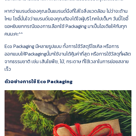
หากว่าแบรนด์ของคุณเป็นแบรนด์นึงที่ใส่ใจสิ่งแวดล้อม
ไม่ว่าจะด้าน
ไหน
โซอี้มั่นใจว่าแบรนด์ของคุณต้องได้ใจผู้บริโภคไปเต็มๆ
วันนี้โซอี้
ขอหยิบยกกรณีของการเลือกใช้
Packaging
มาเป็นไอเดียให้กับทุก
คนนะคะ
^^
Eco Packaging
มีหลายรูปแบบ
ทั้งการใช้วัสดุรีไซเคิล
หรือการ
ออกแบบให้
Packaging
นั้นๆใช้งานได้คุ้มค่าที่สุด
หรือการใช้วัสดุที่ผลิต
จากธรรมชาติ
เช่น
เส้นใยพืช
,
ไม้
,
กระดาษ
ที่ใช้เวลาในการย่อยสลาย
เร็ว
ตัวอย่างการใช้
Eco Packaging