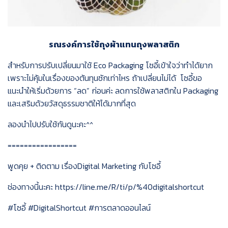
รณรงค์การใช้ถุงผ้าแทนถุงพลาสติก
สำหรับการปรับเปลี่ยนมาใช้
Eco Packaging
โซอี้เข้าใจว่าทำได้ยาก
เพราะไม่คุ้มในเรื่องของต้นทุนซักเท่าไหร
ถ้าเปลี่ยนไม่ได้
โซอี้ขอ
แนะนำให้เริ่มด้วยการ
“
ลด
”
ก่อนค่ะ
ลดการใช้พลาสติกใน
Packaging
และเสริมด้วยวัสดุธรรมชาติให้ได้มากที่สุด
ลองนำไปปรับใช้กันดูนะคะ
^^
=================
พูดคุย
+
ติดตาม
เรื่อง
Digital Marketing
กับโซอี้
ช่องทางนี้นะคะ
https://line.me/R/ti/p/%40digitalshortcut
#
โซอี้
#DigitalShortcut #
การตลาดออนไลน์