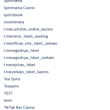
Spinmama
Spinmama Casino
sportsbook
stoichimata
t.meLuchshie_online_kazino
t.memirror_1xbet_working
t.meofficial_site_1xbet_zerkalo
t.mesegodnya_1xbet
t.mesegodnya_1xbet_zerkalo
t.mesejchas_1xbet
t.mezerkalo_1xbet_kazino
Tea Spins
Teaspins
TEST
texts
TikTak Bet Casino