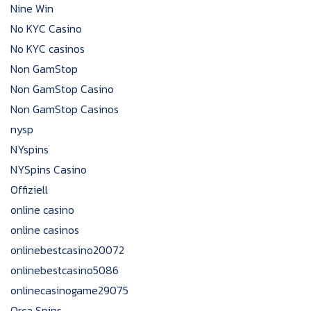
Nine Win
No KYC Casino
No KYC casinos
Non GamStop
Non GamStop Casino
Non GamStop Casinos
nysp
NYspins
NYSpins Casino
Offiziell
online casino
online casinos
onlinebestcasino20072
onlinebestcasino5086
onlinecasinogame29075
Orca Spins