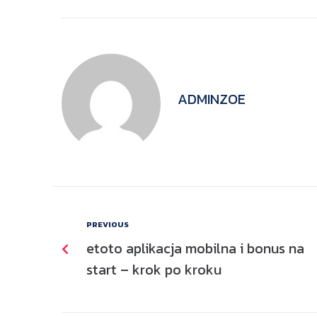
ADMINZOE
PREVIOUS
etoto aplikacja mobilna i bonus na
start – krok po kroku