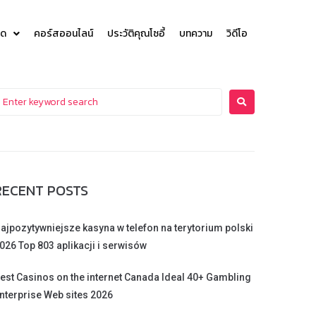
สด
คอร์สออนไลน์
ประวัติคุณโซอี้
บทความ
วิดีโอ
RECENT POSTS
ajpozytywniejsze kasyna w telefon na terytorium polski
026 Top 803 aplikacji i serwisów
est Casinos on the internet Canada Ideal 40+ Gambling
nterprise Web sites 2026