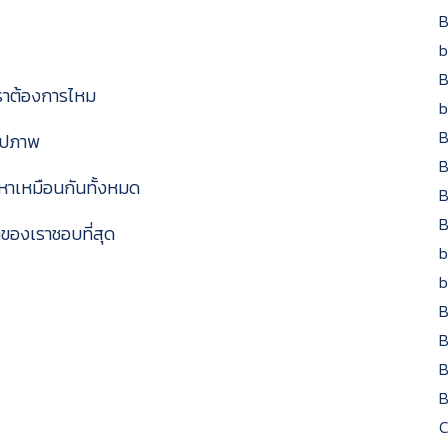
B
b
B
เราต้องการไหม
b
B
รูปภาพ
B
หาเหมือนกันทั้งหมด
B
B
้าของเราชอบที่สุด
b
b
B
B
B
B
C