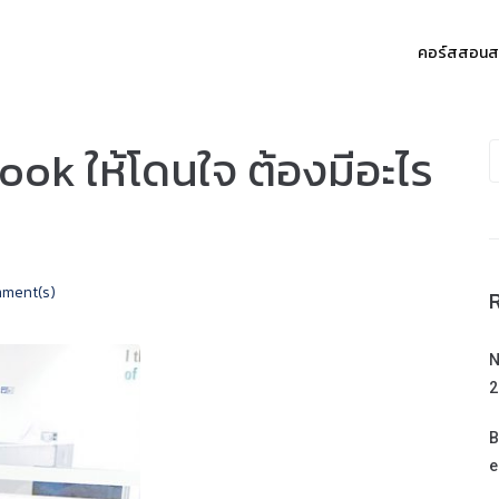
คอร์สสอน
ok ให้โดนใจ ต้องมีอะไร
ment(s)
N
2
B
e