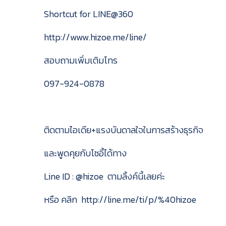
Shortcut for LINE@360
http://www.hizoe.me/line/
สอบถามเพิ่มเติมโทร
097-924-0878
ติดตามไอเดีย+แรงบันดาลใจในการสร้างธุรกิจ
และพูดคุยกับโซอี้ได้ทาง
Line ID : @hizoe ตามลิ้งค์นี้เลยค่ะ
หรือ คลิก http://line.me/ti/p/%40hizoe