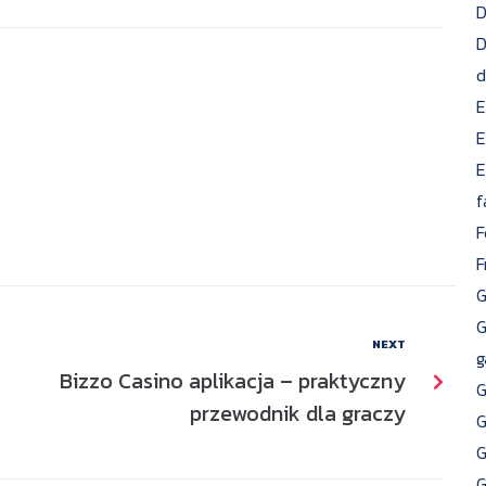
D
D
d
E
E
E
f
F
F
G
G
NEXT
g
Bizzo Casino aplikacja – praktyczny
przewodnik dla graczy
G
G