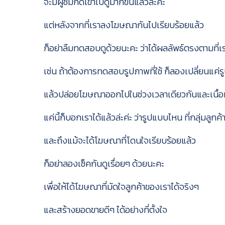
จะมีผู้ชมกดเข้าไปดูมากขึ้นแล้วล่ะค่ะ
แต่หลังจากที่เราลงโฆษณากันไปเรียบร้อยแล้ว
ก็อย่าลืมทดสอบดูด้วยนะคะ ว่าได้ผลลัพธ์ตรงตามที่
เช่น ถ้าต้องการทดสอบรูปภาพที่ใช้ ก็ลองเปลี่ยนแค่
แล้วปล่อยโฆษณาออกไปในช่วงเวลาเดียวกันและเนื้อ
แค่นี้ก็บอกเราได้แล้วล่ะค่ะ ว่ารูปแบบไหน ที่กลุ่มลูกค
และถึงแม้จะได้โฆษณาที่โดนใจเรียบร้อยแล้ว
ก็อย่าลองเช็คกันดูเรื่อยๆ ด้วยนะคะ
เพื่อให้ได้โฆษณาที่มัดใจลูกค้าของเราได้จริงๆ
และสร้างยอดขายดีๆ ได้อย่างที่ตั้งใจ