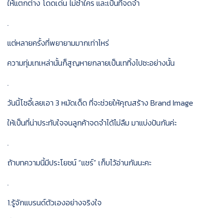
ให้แตกต่าง โดดเด่น ไม่ซ้ำใคร และเป็นที่จดจำ
.
แต่หลายครั้งที่พยายามมากเท่าไหร่
ความทุ่มเทเหล่านั้นก็สูญหายกลายเป็นเททิ้งไปซะอย่างนั้น
.
วันนี้โซอี้เลยเอา 3 หมัดเด็ด ที่จะช่วยให้คุณสร้าง Brand Image
ให้เป็นที่น่าประทับใจจนลูกค้าจดจำได้ไม่ลืม มาแบ่งปันกันค่ะ
.
ถ้าบทความนี้มีประโยชน์ “แชร์” เก็บไว้อ่านกันนะคะ
.
1.รู้จักแบรนด์ตัวเองอย่างจริงใจ