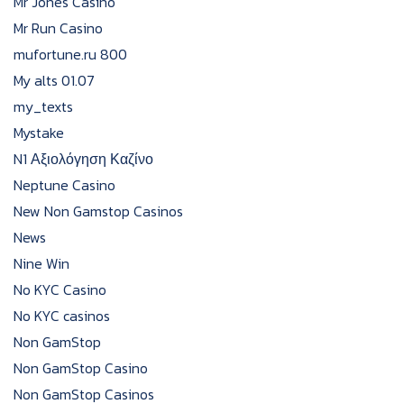
Mr Jones Casino
Mr Run Casino
mufortune.ru 800
My alts 01.07
my_texts
Mystake
N1 Αξιολόγηση Καζίνο
Neptune Casino
New Non Gamstop Casinos
News
Nine Win
No KYC Casino
No KYC casinos
Non GamStop
Non GamStop Casino
Non GamStop Casinos