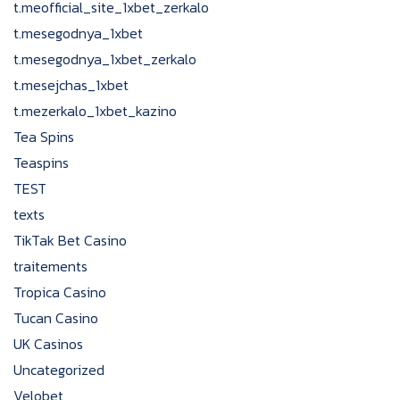
t.meofficial_site_1xbet_zerkalo
t.mesegodnya_1xbet
t.mesegodnya_1xbet_zerkalo
t.mesejchas_1xbet
t.mezerkalo_1xbet_kazino
Tea Spins
Teaspins
TEST
texts
TikTak Bet Casino
traitements
Tropica Casino
Tucan Casino
UK Casinos
Uncategorized
Velobet