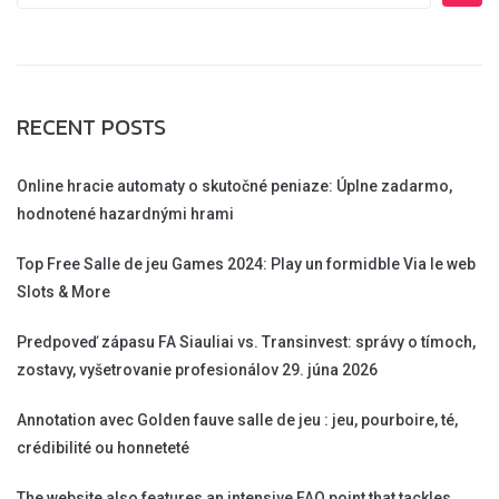
RECENT POSTS
Online hracie automaty o skutočné peniaze: Úplne zadarmo,
hodnotené hazardnými hrami
Top Free Salle de jeu Games 2024: Play un formidble Via le web
Slots & More
Predpoveď zápasu FA Siauliai vs. Transinvest: správy o tímoch,
zostavy, vyšetrovanie profesionálov 29. júna 2026
Annotation avec Golden fauve salle de jeu : jeu, pourboire, té,
crédibilité ou honneteté
The website also features an intensive FAQ point that tackles