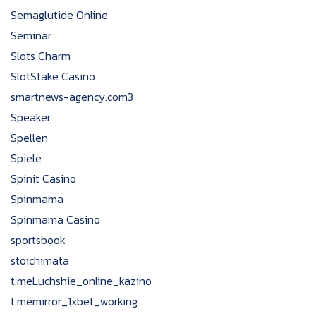
Semaglutide Online
Seminar
Slots Charm
SlotStake Casino
smartnews-agency.com3
Speaker
Spellen
Spiele
Spinit Casino
Spinmama
Spinmama Casino
sportsbook
stoichimata
t.meLuchshie_online_kazino
t.memirror_1xbet_working