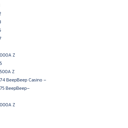
1
2
3
5
7
000A Z
5
500A Z
74 BeepBeep Casino –
75 BeepBeep–
000A Z
4