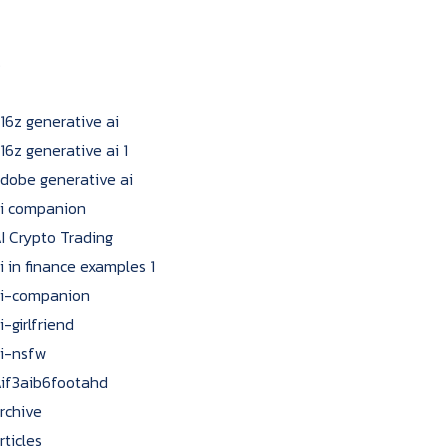
8
16z generative ai
16z generative ai 1
dobe generative ai
i companion
I Crypto Trading
i in finance examples 1
i-companion
i-girlfriend
i-nsfw
if3aib6footahd
rchive
rticles