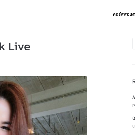
คอร์สสอน
k Live
A
p
O
u