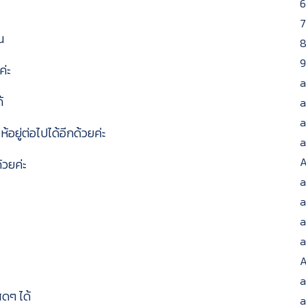
6
7
น
9
ค่ะ
a
้
a
a
้อยู่ต่อไปได้อีกด้วยค่ะ
a
A
้วยค่ะ
a
a
a
a
A
a
สดๆ ได้
a