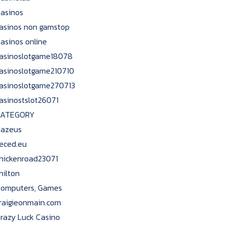
asinos
asinos non gamstop
asinos online
asinoslotgame18078
asinoslotgame210710
asinoslotgame270713
asinostslot26071
CATEGORY
azeus
eced.eu
hickenroad23071
hilton
omputers, Games
raigieonmain.com
razy Luck Casino