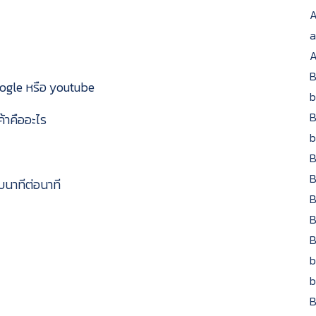
A
a
A
B
oogle หรือ youtube
b
B
ค้าคืออะไร
b
B
B
บนาทีต่อนาที
B
B
B
b
b
B