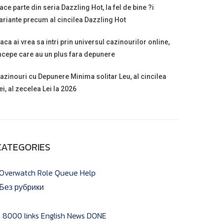
ace parte din seria Dazzling Hot, la fel de bine ?i
ariante precum al cincilea Dazzling Hot
aca ai vrea sa intri prin universul cazinourilor online,
ncepe care au un plus fara depunere
azinouri cu Depunere Minima solitar Leu, al cincilea
ei, al zecelea Lei la 2026
CATEGORIES
 Overwatch Role Queue Help
 Без рубрики
) 8000 links English News DONE