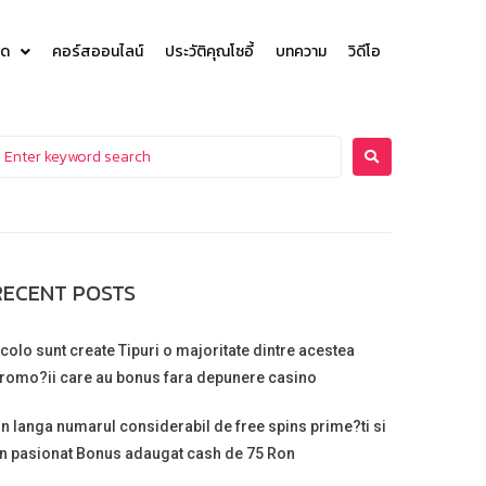
สด
คอร์สออนไลน์
ประวัติคุณโซอี้
บทความ
วิดีโอ
RECENT POSTS
colo sunt create Tipuri o majoritate dintre acestea
romo?ii care au bonus fara depunere casino
n langa numarul considerabil de free spins prime?ti si
n pasionat Bonus adaugat cash de 75 Ron