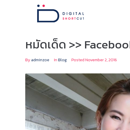
หมัดเด็ด >> Faceboo
By
adminzoe
In
Blog
Posted
November 2, 2016