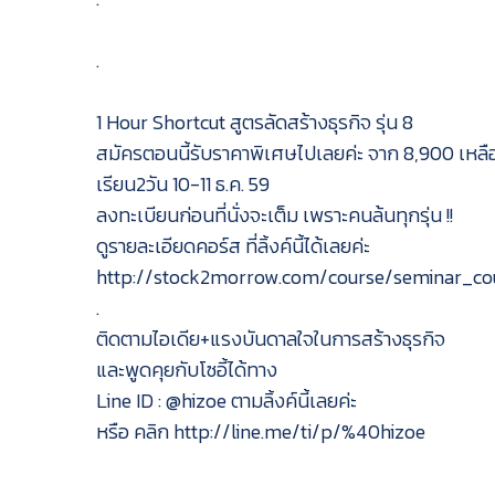
.
1 Hour Shortcut สูตรลัดสร้างธุรกิจ รุ่น 8
สมัครตอนนี้รับราคาพิเศษไปเลยค่ะ จาก 8,900 เหลื
เรียน2วัน 10-11 ธ.ค. 59
ลงทะเบียนก่อนที่นั่งจะเต็ม เพราะคนล้นทุกรุ่น !!
ดูรายละเอียดคอร์ส ที่ลิ้งค์นี้ได้เลยค่ะ
http://stock2morrow.com/course/seminar_cou
.
ติดตามไอเดีย+แรงบันดาลใจในการสร้างธุรกิจ
และพูดคุยกับโซอี้ได้ทาง
Line ID : @hizoe ตามลิ้งค์นี้เลยค่ะ
หรือ คลิก http://line.me/ti/p/%40hizoe