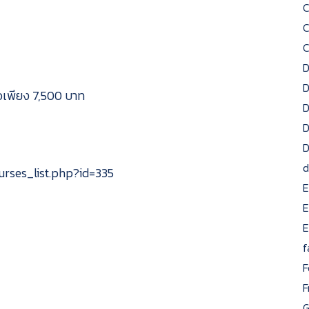
C
C
D
D
อเพียง 7,500 บาท
D
D
D
d
rses_list.php?id=335
E
E
E
f
F
F
G