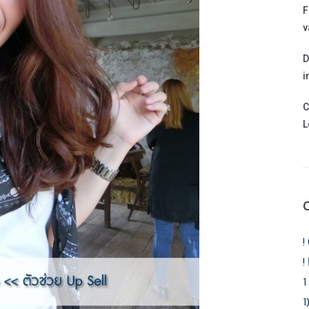
F
v
D
i
C
L
!
!
1
1