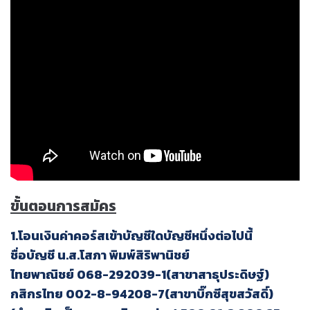
ขั้นตอนการสมัคร
1.โอนเงินค่าคอร์สเข้าบัญชีใดบัญชีหนึ่งต่อไปนี้
ชื่อบัญชี น.ส.โสภา พิมพ์สิริพานิชย์
ไทยพาณิชย์ 068-292039-1(สาขาสาธุประดิษฐ์)
กสิกรไทย 002-8-94208-7(สาขาบิ๊กซีสุขสวัสดิ์)