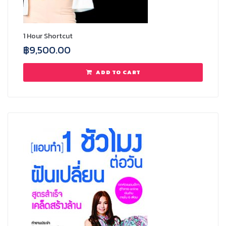
1 Hour Shortcut
฿
9,500.00
ADD TO CART