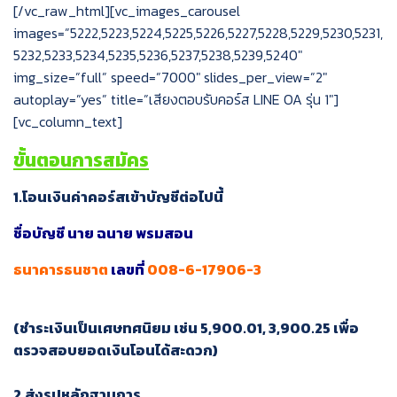
[/vc_raw_html][vc_images_carousel
images=”5222,5223,5224,5225,5226,5227,5228,5229,5230,5231,
5232,5233,5234,5235,5236,5237,5238,5239,5240″
img_size=”full” speed=”7000″ slides_per_view=”2″
autoplay=”yes” title=”เสียงตอบรับคอร์ส LINE OA รุ่น 1″]
[vc_column_text]
ขั้นตอนการสมัคร
1.โอนเงินค่าคอร์สเข้าบัญชีต่อไปนี้
ชื่อบัญชี นาย ฉนาย พรมสอน
ธนาคารธนชาต
เลขที่
008-6-17906-3
(ชำระเงินเป็นเศษทศนิยม เช่น 5,900.01, 3,900.25 เพื่อ
ตรวจสอบยอดเงินโอนได้สะดวก)
2.ส่งรูปหลักฐานการ