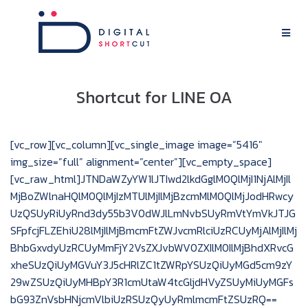
Shortcut for LINE OA
[vc_row][vc_column][vc_single_image image=”5416″
img_size=”full” alignment=”center”][vc_empty_space]
[vc_raw_html]JTNDaWZyYW1lJTIwd2lkdGglM0QlMjI1NjAlMjIl
MjBoZWlnaHQlM0QlMjIzMTUlMjIlMjBzcmMlM0QlMjJodHRwcy
UzQSUyRiUyRnd3dy55b3V0dWJlLmNvbSUyRmVtYmVkJTJG
SFpfcjFLZEhiU28lMjIlMjBmcmFtZWJvcmRlciUzRCUyMjAlMjIlMj
BhbGxvdyUzRCUyMmFjY2VsZXJvbWV0ZXIlM0IlMjBhdXRvcG
xheSUzQiUyMGVuY3J5cHRlZC1tZWRpYSUzQiUyMGd5cm9zY
29wZSUzQiUyMHBpY3R1cmUtaW4tcGljdHVyZSUyMiUyMGFs
bG93ZnVsbHNjcmVlbiUzRSUzQyUyRmlmcmFtZSUzRQ==